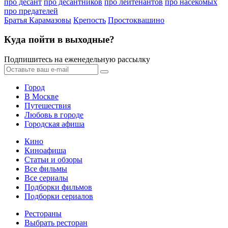
про десант
про десантников
про лейтенантов
про насекомых
про предателей
Братья Карамазовы
Крепость
Простоквашино
Куда пойти в выходные?
Подпишитесь на еженедельную рассылку
Город
В Москве
Путешествия
Любовь в городе
Городская афиша
Кино
Киноафиша
Статьи и обзоры
Все фильмы
Все сериалы
Подборки фильмов
Подборки сериалов
Рестораны
Выбрать ресторан