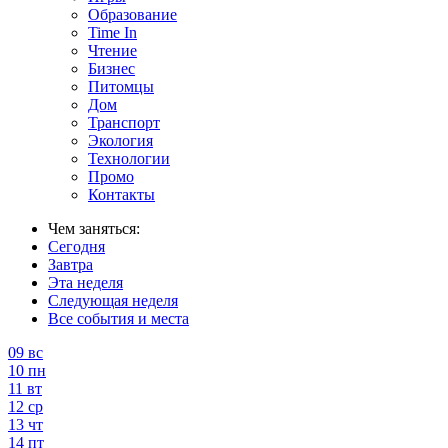
Образование
Time In
Чтение
Бизнес
Питомцы
Дом
Транспорт
Экология
Технологии
Промо
Контакты
Чем заняться:
Сегодня
Завтра
Эта неделя
Следующая неделя
Все события и места
09
вс
10
пн
11
вт
12
ср
13
чт
14
пт