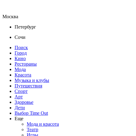
Москва
Петербург
Сочи
Поиск
Город
Кино
Рестораны
Мода
Красота
Музыка и клубы
Путешествия
Спорт
Арт
Здоровье
Дети
Выбор Time Out
Еще
Мода и красота
Театр
Игры