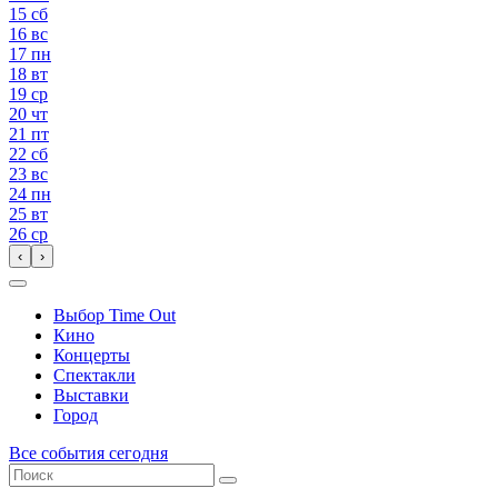
15
сб
16
вс
17
пн
18
вт
19
ср
20
чт
21
пт
22
сб
23
вс
24
пн
25
вт
26
ср
‹
›
Выбор Time Out
Кино
Концерты
Спектакли
Выставки
Город
Все события сегодня