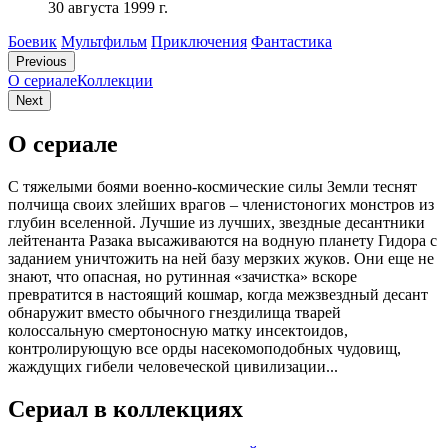
30 августа 1999 г.
Боевик
Мультфильм
Приключения
Фантастика
Previous
О сериале
Коллекции
Next
О сериале
С тяжелыми боями военно-космические силы Земли теснят
полчища своих злейших врагов – членистоногих монстров из
глубин вселенной. Лучшие из лучших, звездные десантники
лейтенанта Разака высаживаются на водную планету Гидора с
заданием уничтожить на ней базу мерзких жуков. Они еще не
знают, что опасная, но рутинная «зачистка» вскоре
превратится в настоящий кошмар, когда межзвездный десант
обнаружит вместо обычного гнездилища тварей
колоссальную смертоносную матку инсектоидов,
контролирующую все орды насекомоподобных чудовищ,
жаждущих гибели человеческой цивилизации...
Сериал в коллекциях