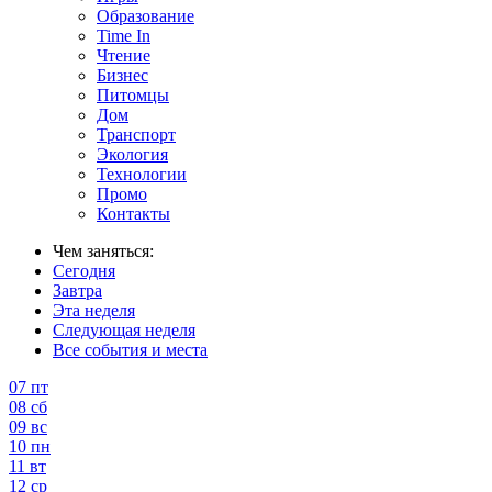
Образование
Time In
Чтение
Бизнес
Питомцы
Дом
Транспорт
Экология
Технологии
Промо
Контакты
Чем заняться:
Сегодня
Завтра
Эта неделя
Следующая неделя
Все события и места
07
пт
08
сб
09
вс
10
пн
11
вт
12
ср