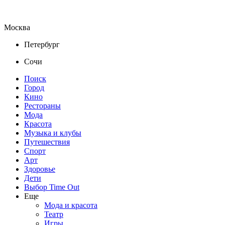
Москва
Петербург
Сочи
Поиск
Город
Кино
Рестораны
Мода
Красота
Музыка и клубы
Путешествия
Спорт
Арт
Здоровье
Дети
Выбор Time Out
Еще
Мода и красота
Театр
Игры