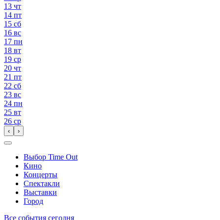
13
чт
14
пт
15
сб
16
вс
17
пн
18
вт
19
ср
20
чт
21
пт
22
сб
23
вс
24
пн
25
вт
26
ср
‹
›
Выбор Time Out
Кино
Концерты
Спектакли
Выставки
Город
Все события сегодня