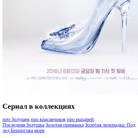
Сериал в коллекциях
про Золушек
про красавчиков
про рыцарей
Последняя Золушка
Золотая приманка
Золотая лихорадка: Под
лед Берингова моря