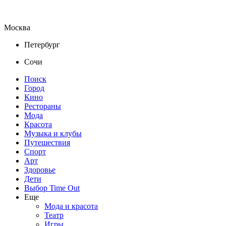
Москва
Петербург
Сочи
Поиск
Город
Кино
Рестораны
Мода
Красота
Музыка и клубы
Путешествия
Спорт
Арт
Здоровье
Дети
Выбор Time Out
Еще
Мода и красота
Театр
Игры