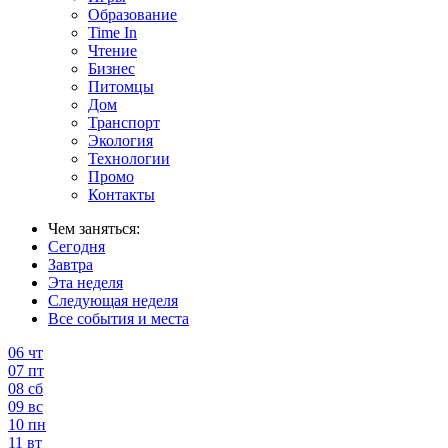
Образование
Time In
Чтение
Бизнес
Питомцы
Дом
Транспорт
Экология
Технологии
Промо
Контакты
Чем заняться:
Сегодня
Завтра
Эта неделя
Следующая неделя
Все события и места
06
чт
07
пт
08
сб
09
вс
10
пн
11
вт