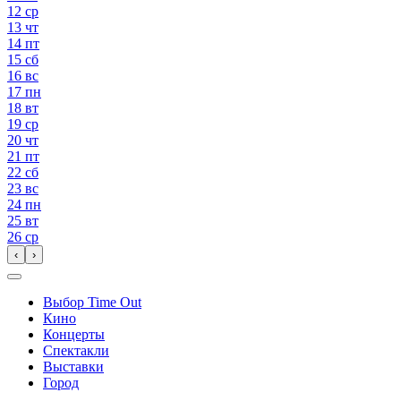
12
ср
13
чт
14
пт
15
сб
16
вс
17
пн
18
вт
19
ср
20
чт
21
пт
22
сб
23
вс
24
пн
25
вт
26
ср
‹
›
Выбор Time Out
Кино
Концерты
Спектакли
Выставки
Город