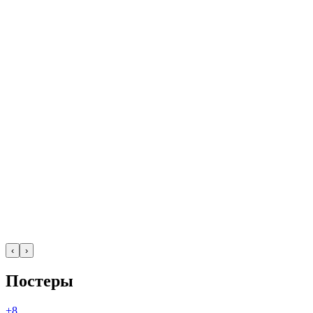
‹
›
Постеры
+8