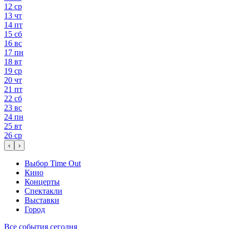
12
ср
13
чт
14
пт
15
сб
16
вс
17
пн
18
вт
19
ср
20
чт
21
пт
22
сб
23
вс
24
пн
25
вт
26
ср
‹
›
Выбор Time Out
Кино
Концерты
Спектакли
Выставки
Город
Все события сегодня