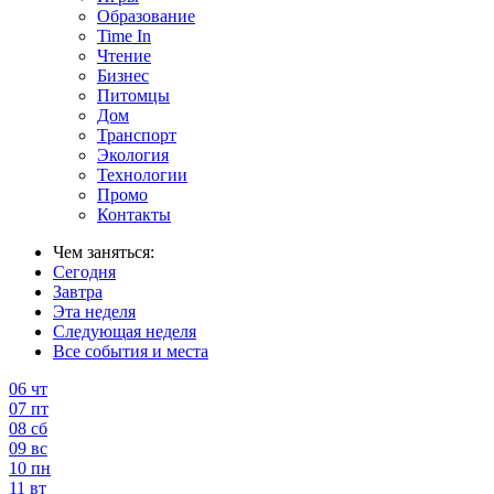
Образование
Time In
Чтение
Бизнес
Питомцы
Дом
Транспорт
Экология
Технологии
Промо
Контакты
Чем заняться:
Сегодня
Завтра
Эта неделя
Следующая неделя
Все события и места
06
чт
07
пт
08
сб
09
вс
10
пн
11
вт