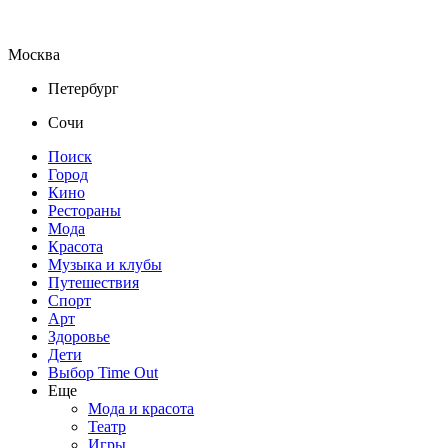
Москва
Петербург
Сочи
Поиск
Город
Кино
Рестораны
Мода
Красота
Музыка и клубы
Путешествия
Спорт
Арт
Здоровье
Дети
Выбор Time Out
Еще
Мода и красота
Театр
Игры