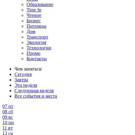
Образование
Time In
Чтение
Бизнес
Питомцы
Дом
Транспорт
Экология
Технологии
Промо
Контакты
Чем заняться:
Сегодня
Завтра
Эта неделя
Следующая неделя
Все события и места
07
пт
08
сб
09
вс
10
пн
11
вт
12
ср