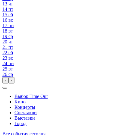
13
чт
14
пт
15
сб
16
вс
17
пн
18
вт
19
ср
20
чт
21
пт
22
сб
23
вс
24
пн
25
вт
26
ср
‹
›
Выбор Time Out
Кино
Концерты
Спектакли
Выставки
Город
Все события сегодня