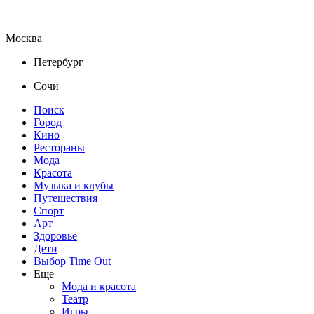
Москва
Петербург
Сочи
Поиск
Город
Кино
Рестораны
Мода
Красота
Музыка и клубы
Путешествия
Спорт
Арт
Здоровье
Дети
Выбор Time Out
Еще
Мода и красота
Театр
Игры