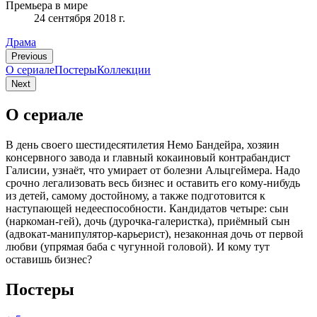
Премьера в мире
24 сентября 2018 г.
Драма
Previous
О сериале
Постеры
Коллекции
Next
О сериале
В день своего шестидесятилетия Немо Бандейра, хозяин
консервного завода и главный кокаиновый контрабандист
Галисии, узнаёт, что умирает от болезни Альцгеймера. Надо
срочно легализовать весь бизнес и оставить его кому-нибудь
из детей, самому достойному, а также подготовится к
наступающей недееспособности. Кандидатов четыре: сын
(наркоман-гей), дочь (дурочка-галеристка), приёмный сын
(адвокат-манипулятор-карьерист), незаконная дочь от первой
любви (упрямая баба с чугунной головой). И кому тут
оставишь бизнес?
Постеры