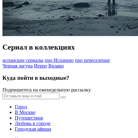
Сериал в коллекциях
испанские сериалы
про Испанию
про переселение
Черная лагуна
Иерро
Визави
Куда пойти в выходные?
Подпишитесь на еженедельную рассылку
Город
В Москве
Путешествия
Любовь в городе
Городская афиша