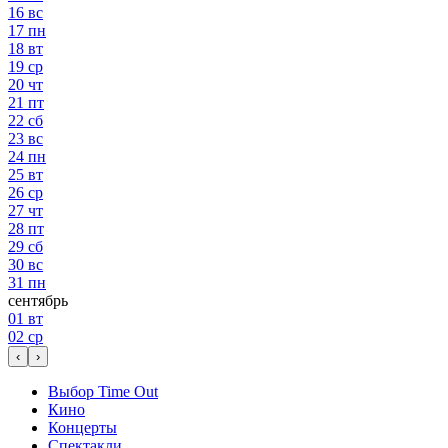
16
вс
17
пн
18
вт
19
ср
20
чт
21
пт
22
сб
23
вс
24
пн
25
вт
26
ср
27
чт
28
пт
29
сб
30
вс
31
пн
сентябрь
01
вт
02
ср
‹
›
Выбор Time Out
Кино
Концерты
Спектакли