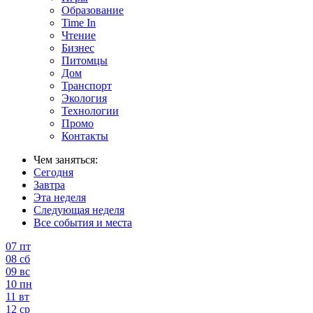
Образование
Time In
Чтение
Бизнес
Питомцы
Дом
Транспорт
Экология
Технологии
Промо
Контакты
Чем заняться:
Сегодня
Завтра
Эта неделя
Следующая неделя
Все события и места
07
пт
08
сб
09
вс
10
пн
11
вт
12
ср