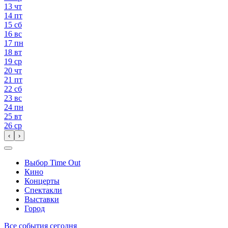
13
чт
14
пт
15
сб
16
вс
17
пн
18
вт
19
ср
20
чт
21
пт
22
сб
23
вс
24
пн
25
вт
26
ср
‹
›
Выбор Time Out
Кино
Концерты
Спектакли
Выставки
Город
Все события сегодня