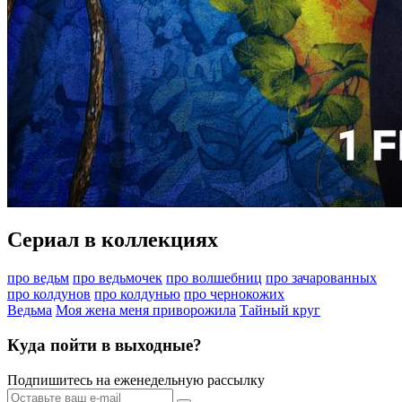
Сериал в коллекциях
про ведьм
про ведьмочек
про волшебниц
про зачарованных
про колдунов
про колдунью
про чернокожих
Ведьма
Моя жена меня приворожила
Тайный круг
Куда пойти в выходные?
Подпишитесь на еженедельную рассылку