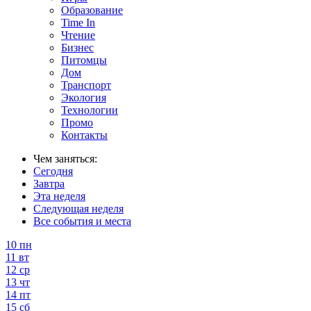
Образование
Time In
Чтение
Бизнес
Питомцы
Дом
Транспорт
Экология
Технологии
Промо
Контакты
Чем заняться:
Сегодня
Завтра
Эта неделя
Следующая неделя
Все события и места
10
пн
11
вт
12
ср
13
чт
14
пт
15
сб