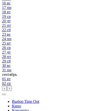
16
вс
17
пн
18
вт
19
ср
20
чт
21
пт
22
сб
23
вс
24
пн
25
вт
26
ср
27
чт
28
пт
29
сб
30
вс
31
пн
сентябрь
01
вт
02
ср
‹
›
Выбор Time Out
Кино
Концерты