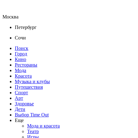
Москва
Петербург
Сочи
Поиск
Город
Кино
Рестораны
Мода
Красота
Музыка и клубы
Путешествия
Спорт
Арт
Здоровье
Дети
Выбор Time Out
Еще
Мода и красота
Театр
Игры