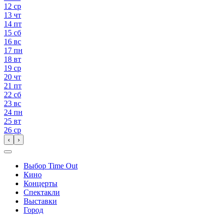
12
ср
13
чт
14
пт
15
сб
16
вс
17
пн
18
вт
19
ср
20
чт
21
пт
22
сб
23
вс
24
пн
25
вт
26
ср
‹
›
Выбор Time Out
Кино
Концерты
Спектакли
Выставки
Город