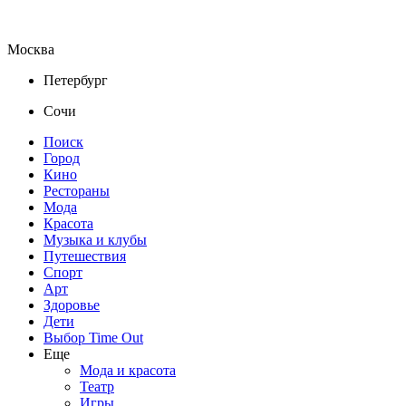
Москва
Петербург
Сочи
Поиск
Город
Кино
Рестораны
Мода
Красота
Музыка и клубы
Путешествия
Спорт
Арт
Здоровье
Дети
Выбор Time Out
Еще
Мода и красота
Театр
Игры