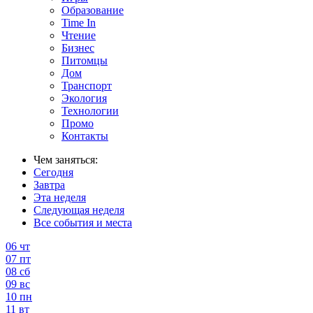
Образование
Time In
Чтение
Бизнес
Питомцы
Дом
Транспорт
Экология
Технологии
Промо
Контакты
Чем заняться:
Сегодня
Завтра
Эта неделя
Следующая неделя
Все события и места
06
чт
07
пт
08
сб
09
вс
10
пн
11
вт