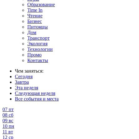
Образование
Time In
Чтение
Бизнес
Питомцы
Дом
Транспорт
Экология
Технологии
Промо
Контакты
Чем заняться:
Сегодня
Завтра
Эта неделя
Следующая неделя
Все события и места
07
пт
08
сб
09
вс
10
пн
11
вт
12
ср