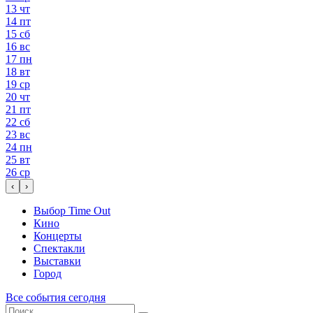
13
чт
14
пт
15
сб
16
вс
17
пн
18
вт
19
ср
20
чт
21
пт
22
сб
23
вс
24
пн
25
вт
26
ср
‹
›
Выбор Time Out
Кино
Концерты
Спектакли
Выставки
Город
Все события сегодня