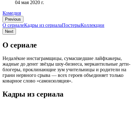
04 мая 2020 г.
Комедия
Previous
О сериале
Кадры из сериалa
Постеры
Коллекции
Next
О сериале
Недалёкие инстаграмщицы, сумасшедшие лайфхакеры,
жадные до денег звёзды шоу-бизнеса, меркантильные дети-
блогеры, проклинающие зум учительницы и родители на
грани нервного срыва — всех героев объединяет только
коварное слово «самоизоляция».
Кадры из сериалa