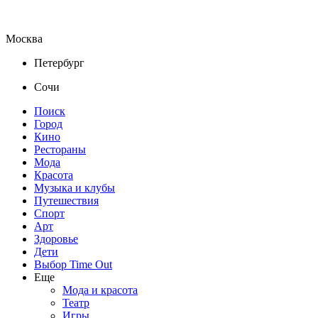
Москва
Петербург
Сочи
Поиск
Город
Кино
Рестораны
Мода
Красота
Музыка и клубы
Путешествия
Спорт
Арт
Здоровье
Дети
Выбор Time Out
Еще
Мода и красота
Театр
Игры