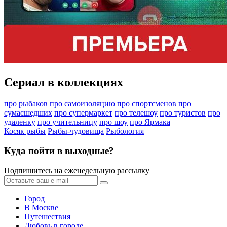
Сериал в коллекциях
про рыбаков
про самоизоляцию
про спортсменов
про
сумасшедших
про супермаркет
про телешоу
про туристов
про
удаленку
про учительницу
про шоу
про Ярмака
Косяк рыбы
Рыбы-чудовища
Рыбология
Куда пойти в выходные?
Подпишитесь на еженедельную рассылку
Город
В Москве
Путешествия
Любовь в городе