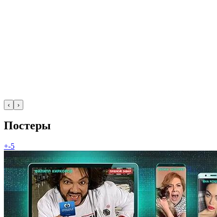
‹
›
Постеры
+-5