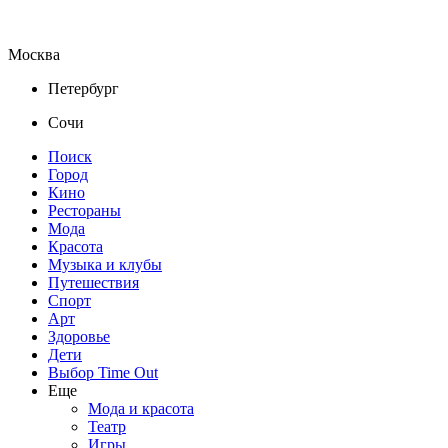
Москва
Петербург
Сочи
Поиск
Город
Кино
Рестораны
Мода
Красота
Музыка и клубы
Путешествия
Спорт
Арт
Здоровье
Дети
Выбор Time Out
Еще
Мода и красота
Театр
Игры