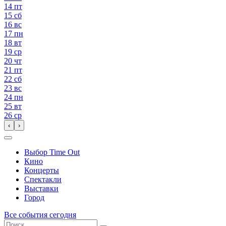
14
пт
15
сб
16
вс
17
пн
18
вт
19
ср
20
чт
21
пт
22
сб
23
вс
24
пн
25
вт
26
ср
‹
›
Выбор Time Out
Кино
Концерты
Спектакли
Выставки
Город
Все события сегодня