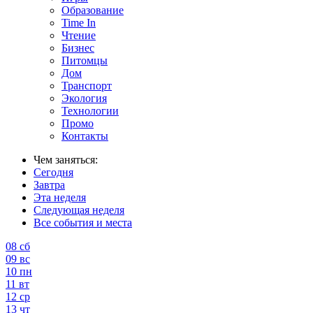
Образование
Time In
Чтение
Бизнес
Питомцы
Дом
Транспорт
Экология
Технологии
Промо
Контакты
Чем заняться:
Сегодня
Завтра
Эта неделя
Следующая неделя
Все события и места
08
сб
09
вс
10
пн
11
вт
12
ср
13
чт