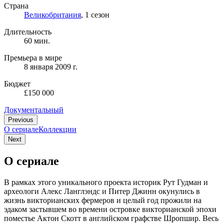
Страна
Великобритания
, 1 сезон
Длительность
60 мин.
Премьера в мире
8 января 2009 г.
Бюджет
£150 000
Документальный
Previous
О сериале
Коллекции
Next
О сериале
В рамках этого уникального проекта историк Рут Гудман и
археологи Алекс Ланглэндс и Питер Джинн окунулись в
жизнь викторианских фермеров и целый год прожили на
эдаком застывшем во времени островке викторианской эпохи
поместье Актон Скотт в английском графстве Шропшир. Весь