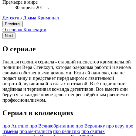
Премьера в мире
30 апреля 2011 г.
Детектив
Драма
Криминал
Previous
О сериале
Коллекции
Next
О сериале
Главная героиня сериала - старший инспектор криминальной
полиции Вера Стенхоуп, которая одержима работой и ведома
своими собственными демонами. Если ей одиноко, она не
подаст виду и предстанет перед миром с язвительной
остротой, лукавинкой в глазах и отвагой. В её подчинении
надёжная и терпеливая команда детективов. Все вместе они
берутся за каждое новое дело с непревзойдённым рвением и
профессионализмом.
Сериал в коллекциях
про Англию
про Великобританию
про Веронику
про веру
про
измены
про менталиста
про религию
про святых