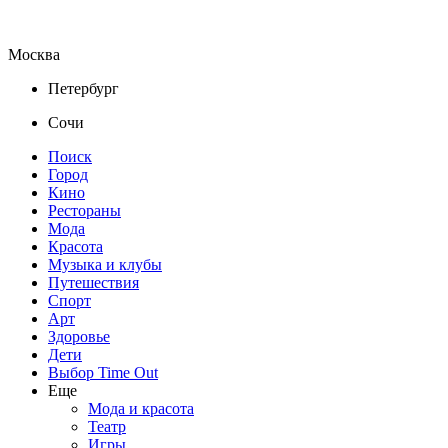
Москва
Петербург
Сочи
Поиск
Город
Кино
Рестораны
Мода
Красота
Музыка и клубы
Путешествия
Спорт
Арт
Здоровье
Дети
Выбор Time Out
Еще
Мода и красота
Театр
Игры