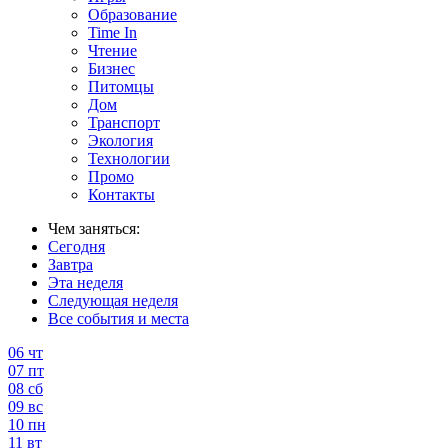
Образование
Time In
Чтение
Бизнес
Питомцы
Дом
Транспорт
Экология
Технологии
Промо
Контакты
Чем заняться:
Сегодня
Завтра
Эта неделя
Следующая неделя
Все события и места
06
чт
07
пт
08
сб
09
вс
10
пн
11
вт