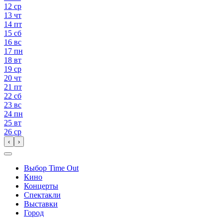
12
ср
13
чт
14
пт
15
сб
16
вс
17
пн
18
вт
19
ср
20
чт
21
пт
22
сб
23
вс
24
пн
25
вт
26
ср
‹
›
Выбор Time Out
Кино
Концерты
Спектакли
Выставки
Город