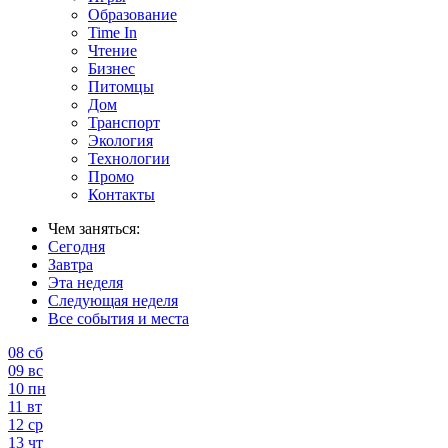
Образование
Time In
Чтение
Бизнес
Питомцы
Дом
Транспорт
Экология
Технологии
Промо
Контакты
Чем заняться:
Сегодня
Завтра
Эта неделя
Следующая неделя
Все события и места
08
сб
09
вс
10
пн
11
вт
12
ср
13
чт