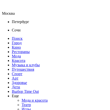
Москва
Петербург
Сочи
Поиск
Город
Кино
Рестораны
Мода
Красота
Музыка и клубы
Путешествия
Спорт
Арт
Здоровье
Дети
Выбор Time Out
Еще
Мода и красота
Театр
Игры