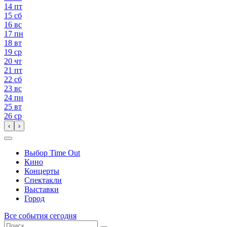
14
пт
15
сб
16
вс
17
пн
18
вт
19
ср
20
чт
21
пт
22
сб
23
вс
24
пн
25
вт
26
ср
‹
›
Выбор Time Out
Кино
Концерты
Спектакли
Выставки
Город
Все события сегодня