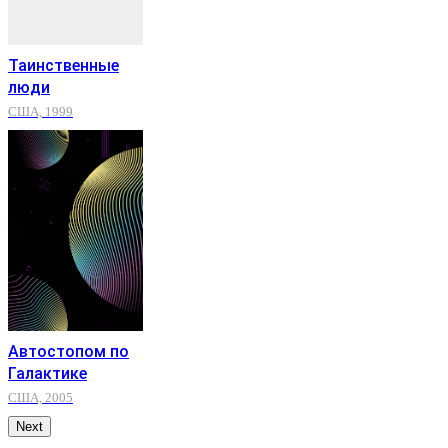
Таинственные
люди
США, 1999
Автостопом по
Галактике
США, 2005
Next