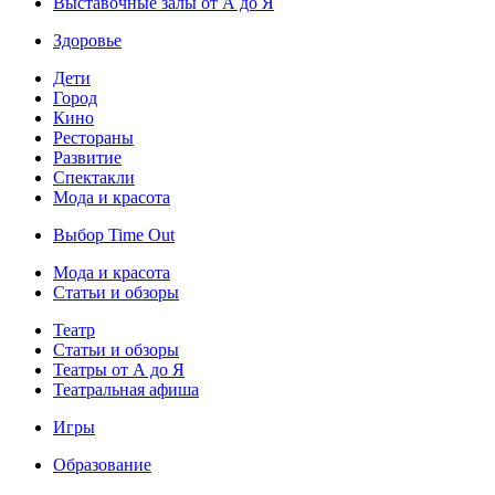
Выставочные залы от А до Я
Здоровье
Дети
Город
Кино
Рестораны
Развитие
Спектакли
Мода и красота
Выбор Time Out
Мода и красота
Статьи и обзоры
Театр
Статьи и обзоры
Театры от А до Я
Театральная афиша
Игры
Образование