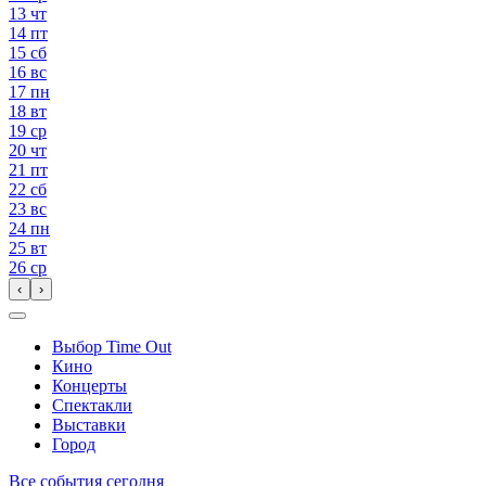
13
чт
14
пт
15
сб
16
вс
17
пн
18
вт
19
ср
20
чт
21
пт
22
сб
23
вс
24
пн
25
вт
26
ср
‹
›
Выбор Time Out
Кино
Концерты
Спектакли
Выставки
Город
Все события сегодня