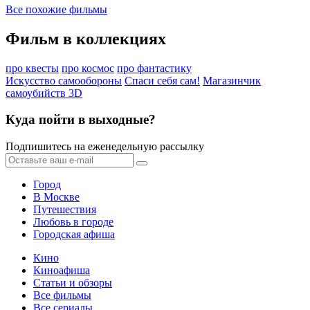
Все похожие фильмы
Фильм в коллекциях
про квесты
про космос
про фантастику
Искусство самообороны
Спаси себя сам!
Магазинчик
самоубийств 3D
Куда пойти в выходные?
Подпишитесь на еженедельную рассылку
Город
В Москве
Путешествия
Любовь в городе
Городская афиша
Кино
Киноафиша
Статьи и обзоры
Все фильмы
Все сериалы