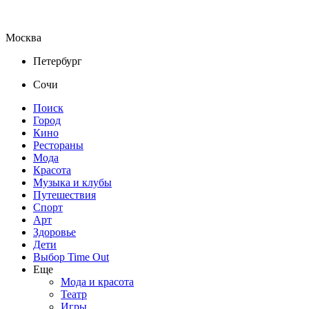
Москва
Петербург
Сочи
Поиск
Город
Кино
Рестораны
Мода
Красота
Музыка и клубы
Путешествия
Спорт
Арт
Здоровье
Дети
Выбор Time Out
Еще
Мода и красота
Театр
Игры