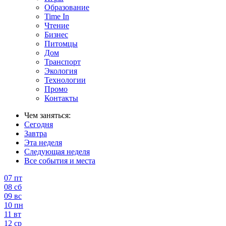
Образование
Time In
Чтение
Бизнес
Питомцы
Дом
Транспорт
Экология
Технологии
Промо
Контакты
Чем заняться:
Сегодня
Завтра
Эта неделя
Следующая неделя
Все события и места
07
пт
08
сб
09
вс
10
пн
11
вт
12
ср