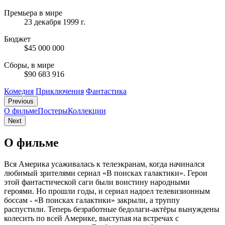
Премьера в мире
23 декабря 1999 г.
Бюджет
$45 000 000
Сборы, в мире
$90 683 916
Комедия
Приключения
Фантастика
Previous
О фильме
Постеры
Коллекции
Next
О фильме
Вся Америка усаживалась к телеэкранам, когда начинался
любимый зрителями сериал «В поисках галактики». Герои
этой фантастической саги были воистину народными
героями. Но прошли годы, и сериал надоел телевизионным
боссам - «В поисках галактики» закрыли, а труппу
распустили. Теперь безработные бедолаги-актёры вынуждены
колесить по всей Америке, выступая на встречах с