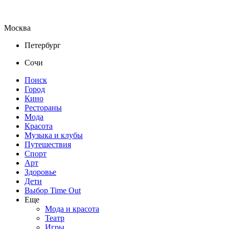
Москва
Петербург
Сочи
Поиск
Город
Кино
Рестораны
Мода
Красота
Музыка и клубы
Путешествия
Спорт
Арт
Здоровье
Дети
Выбор Time Out
Еще
Мода и красота
Театр
Игры