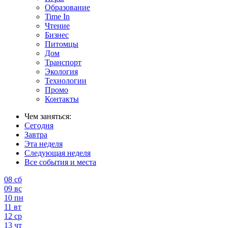
Образование
Time In
Чтение
Бизнес
Питомцы
Дом
Транспорт
Экология
Технологии
Промо
Контакты
Чем заняться:
Сегодня
Завтра
Эта неделя
Следующая неделя
Все события и места
08
сб
09
вс
10
пн
11
вт
12
ср
13
чт