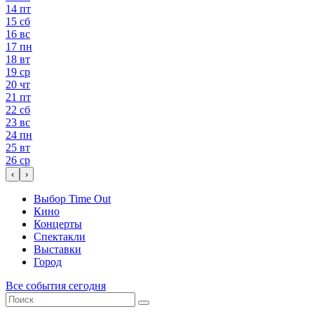
14
пт
15
сб
16
вс
17
пн
18
вт
19
ср
20
чт
21
пт
22
сб
23
вс
24
пн
25
вт
26
ср
‹
›
Выбор Time Out
Кино
Концерты
Спектакли
Выставки
Город
Все события сегодня