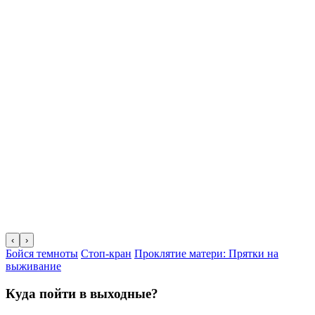
‹
›
Бойся темноты
Стоп-кран
Проклятие матери: Прятки на
выживание
Куда пойти в выходные?