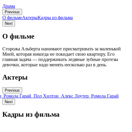
Драма
Previous
О фильме
Актеры
Кадры из фильмa
Next
О фильме
Сторожа Альберта нанимают присматривать за маленькой
Мией, которая никогда не покидает свою квартиру. Его
главная задача — поддерживать ледяные зубные протезы
девочки, которые надо менять несколько раз в день.
Актеры
Previous
р
Ромола Гарай
Пол Хилтон
Алекс Лоутер
Ромола Гарай
Next
Кадры из фильмa