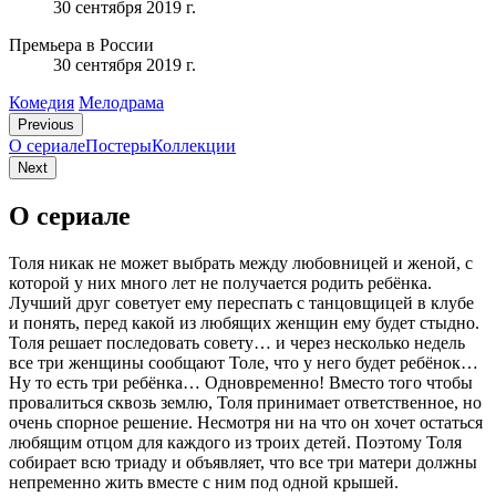
30 сентября 2019 г.
Премьера в России
30 сентября 2019 г.
Комедия
Мелодрама
Previous
О сериале
Постеры
Коллекции
Next
О сериале
Толя никак не может выбрать между любовницей и женой, с
которой у них много лет не получается родить ребёнка.
Лучший друг советует ему переспать с танцовщицей в клубе
и понять, перед какой из любящих женщин ему будет стыдно.
Толя решает последовать совету… и через несколько недель
все три женщины сообщают Толе, что у него будет ребёнок…
Ну то есть три ребёнка… Одновременно! Вместо того чтобы
провалиться сквозь землю, Толя принимает ответственное, но
очень спорное решение. Несмотря ни на что он хочет остаться
любящим отцом для каждого из троих детей. Поэтому Толя
собирает всю триаду и объявляет, что все три матери должны
непременно жить вместе с ним под одной крышей.