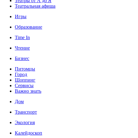
Театры от А до Я
Театральная афиша
Игры
Образование
Time In
Чтение
Бизнес
Питомцы
Город
Шоппинг
Сервисы
Важно знать
Дом
Транспорт
Экология
Калейдоскоп