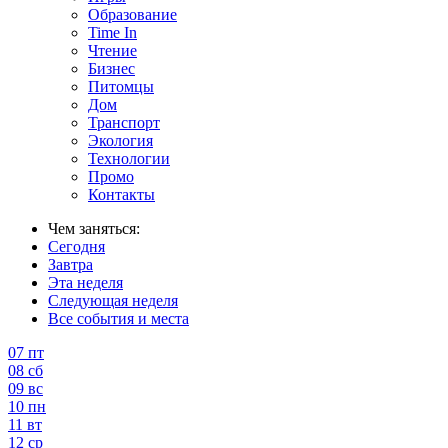
Образование
Time In
Чтение
Бизнес
Питомцы
Дом
Транспорт
Экология
Технологии
Промо
Контакты
Чем заняться:
Сегодня
Завтра
Эта неделя
Следующая неделя
Все события и места
07
пт
08
сб
09
вс
10
пн
11
вт
12
ср