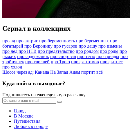
Сериал в коллекциях
про ад
про актрис
про беременность
про беременных
про
богатырей
про Веронику
про гусаров
про дашу
про измены
про лед
про НТВ
про предательство
про роддом
про роды
про
рыжих
про содержанок
про спортзал
про тетю
про триады
про
тройняшек
про троллей
про Трою
про фантомов
про фитнес
про холод
Шоссе через ад: Канада
На Запад
Адам портит всё
Куда пойти в выходные?
Подпишитесь на еженедельную рассылку
Город
В Москве
Путешествия
Любовь в городе