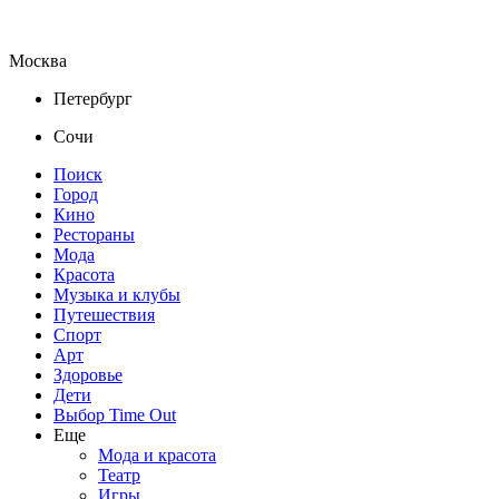
Москва
Петербург
Сочи
Поиск
Город
Кино
Рестораны
Мода
Красота
Музыка и клубы
Путешествия
Спорт
Арт
Здоровье
Дети
Выбор Time Out
Еще
Мода и красота
Театр
Игры