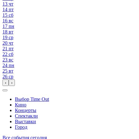
13
чт
14
пт
15
сб
16
вс
17
пн
18
вт
19
ср
20
чт
21
пт
22
сб
23
вс
24
пн
25
вт
26
ср
‹
›
Выбор Time Out
Кино
Концерты
Спектакли
Выставки
Город
Все события сегодня