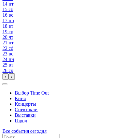
14
пт
15
сб
16
вс
17
пн
18
вт
19
ср
20
чт
21
пт
22
сб
23
вс
24
пн
25
вт
26
ср
‹
›
Выбор Time Out
Кино
Концерты
Спектакли
Выставки
Город
Все события сегодня