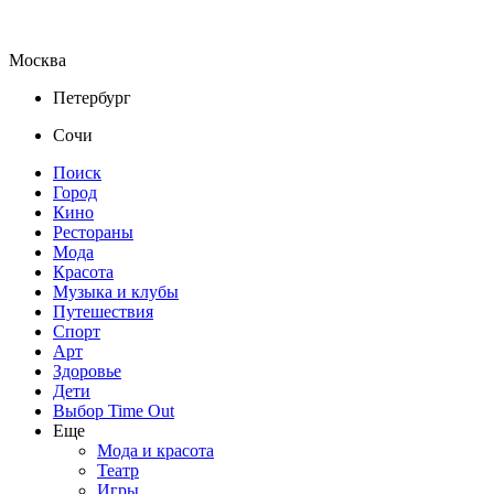
Москва
Петербург
Сочи
Поиск
Город
Кино
Рестораны
Мода
Красота
Музыка и клубы
Путешествия
Спорт
Арт
Здоровье
Дети
Выбор Time Out
Еще
Мода и красота
Театр
Игры