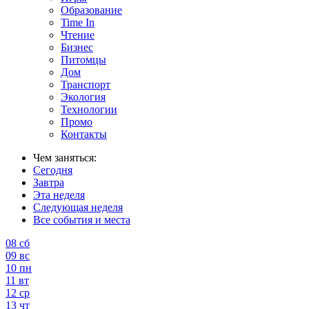
Образование
Time In
Чтение
Бизнес
Питомцы
Дом
Транспорт
Экология
Технологии
Промо
Контакты
Чем заняться:
Сегодня
Завтра
Эта неделя
Следующая неделя
Все события и места
08
сб
09
вс
10
пн
11
вт
12
ср
13
чт