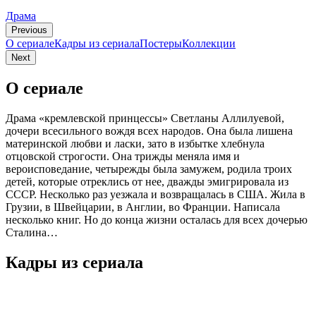
Драма
Previous
О сериале
Кадры из сериалa
Постеры
Коллекции
Next
О сериале
Драма «кремлевской принцессы» Светланы Аллилуевой,
дочери всесильного вождя всех народов. Она была лишена
материнской любви и ласки, зато в избытке хлебнула
отцовской строгости. Она трижды меняла имя и
вероисповедание, четырежды была замужем, родила троих
детей, которые отреклись от нее, дважды эмигрировала из
СССР. Несколько раз уезжала и возвращалась в США. Жила в
Грузии, в Швейцарии, в Англии, во Франции. Написала
несколько книг. Но до конца жизни осталась для всех дочерью
Сталина…
Кадры из сериалa