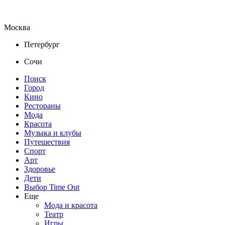
Москва
Петербург
Сочи
Поиск
Город
Кино
Рестораны
Мода
Красота
Музыка и клубы
Путешествия
Спорт
Арт
Здоровье
Дети
Выбор Time Out
Еще
Мода и красота
Театр
Игры