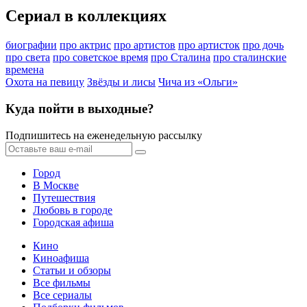
Сериал в коллекциях
биографии
про актрис
про артистов
про артисток
про дочь
про света
про советское время
про Сталина
про сталинские
времена
Охота на певицу
Звёзды и лисы
Чича из «Ольги»
Куда пойти в выходные?
Подпишитесь на еженедельную рассылку
Город
В Москве
Путешествия
Любовь в городе
Городская афиша
Кино
Киноафиша
Статьи и обзоры
Все фильмы
Все сериалы