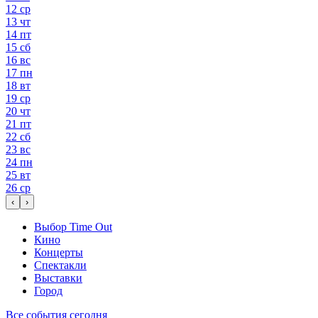
12
ср
13
чт
14
пт
15
сб
16
вс
17
пн
18
вт
19
ср
20
чт
21
пт
22
сб
23
вс
24
пн
25
вт
26
ср
‹
›
Выбор Time Out
Кино
Концерты
Спектакли
Выставки
Город
Все события сегодня