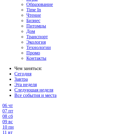
Образование
Time In
Чтение
Бизнес
Питомцы
Дом
Транспорт
Экология
Технологии
Промо
Контакты
Чем заняться:
Сегодня
Завтра
Эта неделя
Следующая неделя
Все события и места
06
чт
07
пт
08
сб
09
вс
10
пн
11
вт