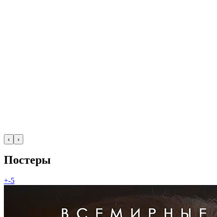
‹
›
Постеры
+-5