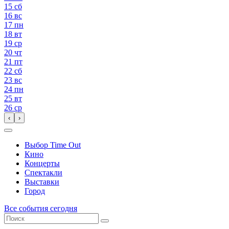
15
сб
16
вс
17
пн
18
вт
19
ср
20
чт
21
пт
22
сб
23
вс
24
пн
25
вт
26
ср
‹
›
Выбор Time Out
Кино
Концерты
Спектакли
Выставки
Город
Все события сегодня