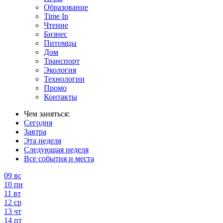
Образование
Time In
Чтение
Бизнес
Питомцы
Дом
Транспорт
Экология
Технологии
Промо
Контакты
Чем заняться:
Сегодня
Завтра
Эта неделя
Следующая неделя
Все события и места
09
вс
10
пн
11
вт
12
ср
13
чт
14
пт