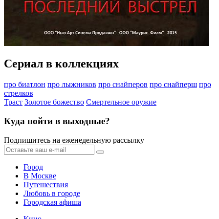
Сериал в коллекциях
про биатлон
про лыжников
про снайперов
про снайперш
про
стрелков
Траст
Золотое божество
Смертельное оружие
Куда пойти в выходные?
Подпишитесь на еженедельную рассылку
Город
В Москве
Путешествия
Любовь в городе
Городская афиша
Кино