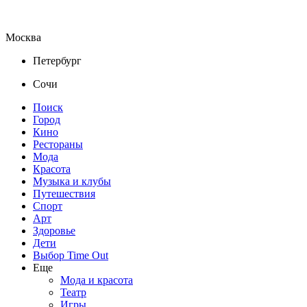
Москва
Петербург
Сочи
Поиск
Город
Кино
Рестораны
Мода
Красота
Музыка и клубы
Путешествия
Спорт
Арт
Здоровье
Дети
Выбор Time Out
Еще
Мода и красота
Театр
Игры