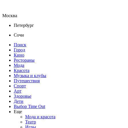
Москва
Петербург
Сочи
Поиск
Город
Кино
Рестораны
Мода
Красота
Музыка и клубы
Путешествия
Спорт
Арт
Здоровье
Дети
Выбор Time Out
Еще
Мода и красота
Театр
Игры