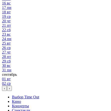
16
вс
17
пн
18
вт
19
ср
20
чт
21
пт
22
сб
23
вс
24
пн
25
вт
26
ср
27
чт
28
пт
29
сб
30
вс
31
пн
сентябрь
01
вт
02
ср
‹
›
Выбор Time Out
Кино
Концерты
Спектакли