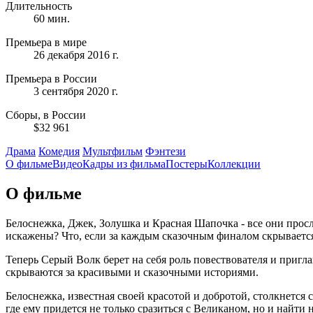
Длительность
60 мин.
Премьера в мире
26 декабря 2016 г.
Премьера в России
3 сентября 2020 г.
Сборы, в России
$32 961
Драма
Комедия
Мультфильм
Фэнтези
О фильме
Видео
Кадры из фильмa
Постеры
Коллекции
О фильме
Белоснежка, Джек, Золушка и Красная Шапочка - все они про
искажены? Что, если за каждым сказочным финалом скрывается
Теперь Серый Волк берет на себя роль повествователя и приглаш
скрываются за красивыми и сказочными историями.
Белоснежка, известная своей красотой и добротой, столкнется с
где ему придется не только сразиться с Великаном, но и найт