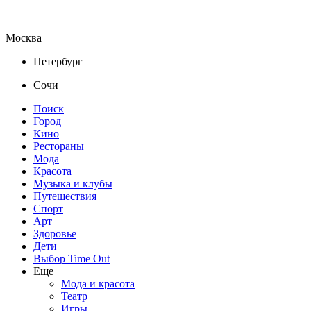
Москва
Петербург
Сочи
Поиск
Город
Кино
Рестораны
Мода
Красота
Музыка и клубы
Путешествия
Спорт
Арт
Здоровье
Дети
Выбор Time Out
Еще
Мода и красота
Театр
Игры