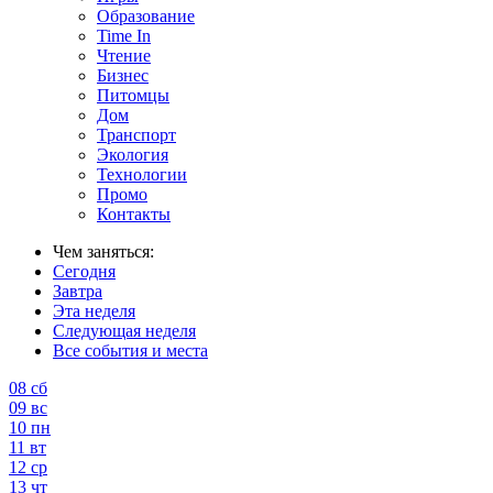
Образование
Time In
Чтение
Бизнес
Питомцы
Дом
Транспорт
Экология
Технологии
Промо
Контакты
Чем заняться:
Сегодня
Завтра
Эта неделя
Следующая неделя
Все события и места
08
сб
09
вс
10
пн
11
вт
12
ср
13
чт