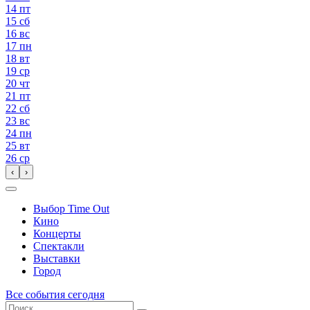
14
пт
15
сб
16
вс
17
пн
18
вт
19
ср
20
чт
21
пт
22
сб
23
вс
24
пн
25
вт
26
ср
‹
›
Выбор Time Out
Кино
Концерты
Спектакли
Выставки
Город
Все события сегодня