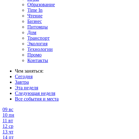
Образование
Time In
Чтение
Бизнес
Питомцы
Дом
Транспорт
Экология
Технологии
Промо
Контакты
Чем заняться:
Сегодня
Завтра
Эта неделя
Следующая неделя
Все события и места
09
вс
10
пн
11
вт
12
ср
13
чт
14
пт