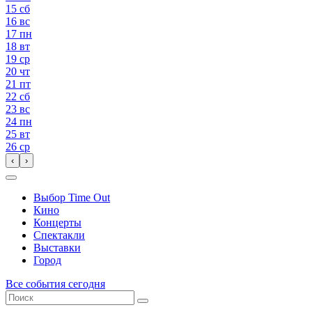
15
сб
16
вс
17
пн
18
вт
19
ср
20
чт
21
пт
22
сб
23
вс
24
пн
25
вт
26
ср
‹
›
Выбор Time Out
Кино
Концерты
Спектакли
Выставки
Город
Все события сегодня