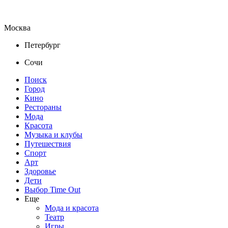
Москва
Петербург
Сочи
Поиск
Город
Кино
Рестораны
Мода
Красота
Музыка и клубы
Путешествия
Спорт
Арт
Здоровье
Дети
Выбор Time Out
Еще
Мода и красота
Театр
Игры