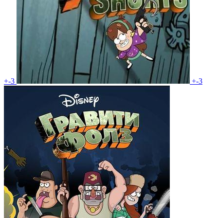
+-3
+-3