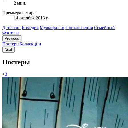
2 мин.
Премьера в мире
14 октября 2013 г.
Детектив
Комедия
Мультфильм
Приключения
Семейный
Фэнтези
Previous
Постеры
Коллекции
Next
Постеры
+3