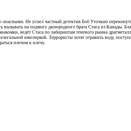
опасными. Не успел частный детектив Боб Уточкин перекинутьс
ь вызывать на подмогу двоюродного брата Стаса из Канады. Благо
знакомки, ведёт Стаса по лабиринтам теневого рынка драгметалл
нелегальной ювелиркой. Террористы хотят отравить воду, пост
раться плечом к плечу.