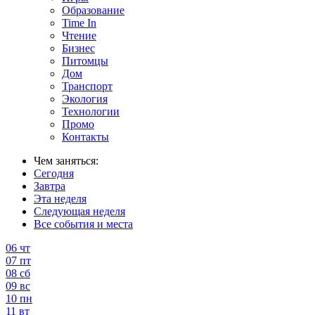
Образование
Time In
Чтение
Бизнес
Питомцы
Дом
Транспорт
Экология
Технологии
Промо
Контакты
Чем заняться:
Сегодня
Завтра
Эта неделя
Следующая неделя
Все события и места
06
чт
07
пт
08
сб
09
вс
10
пн
11
вт