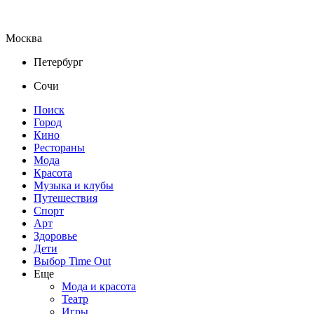
Москва
Петербург
Сочи
Поиск
Город
Кино
Рестораны
Мода
Красота
Музыка и клубы
Путешествия
Спорт
Арт
Здоровье
Дети
Выбор Time Out
Еще
Мода и красота
Театр
Игры