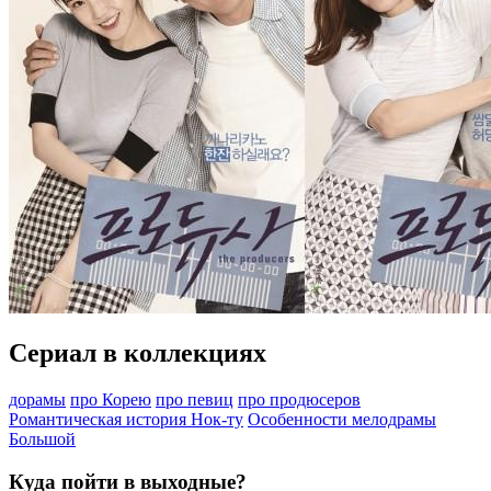
Сериал в коллекциях
дорамы
про Корею
про певиц
про продюсеров
Романтическая история Нок-ту
Особенности мелодрамы
Большой
Куда пойти в выходные?