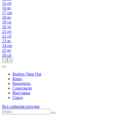
15
сб
16
вс
17
пн
18
вт
19
ср
20
чт
21
пт
22
сб
23
вс
24
пн
25
вт
26
ср
‹
›
Выбор Time Out
Кино
Концерты
Спектакли
Выставки
Город
Все события сегодня