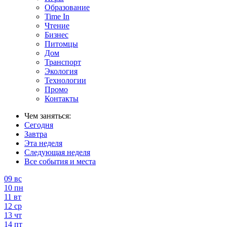
Образование
Time In
Чтение
Бизнес
Питомцы
Дом
Транспорт
Экология
Технологии
Промо
Контакты
Чем заняться:
Сегодня
Завтра
Эта неделя
Следующая неделя
Все события и места
09
вс
10
пн
11
вт
12
ср
13
чт
14
пт