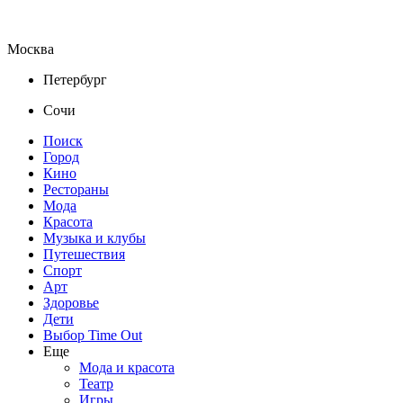
Москва
Петербург
Сочи
Поиск
Город
Кино
Рестораны
Мода
Красота
Музыка и клубы
Путешествия
Спорт
Арт
Здоровье
Дети
Выбор Time Out
Еще
Мода и красота
Театр
Игры