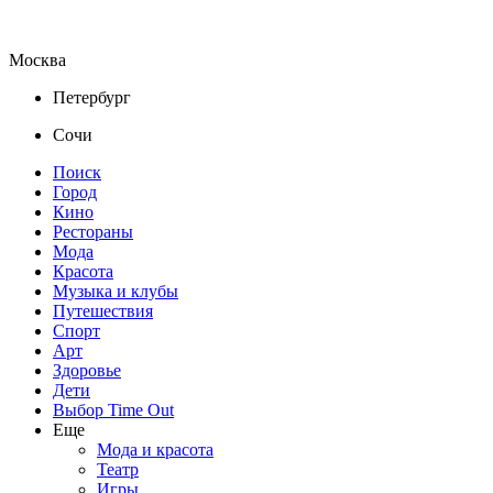
Москва
Петербург
Сочи
Поиск
Город
Кино
Рестораны
Мода
Красота
Музыка и клубы
Путешествия
Спорт
Арт
Здоровье
Дети
Выбор Time Out
Еще
Мода и красота
Театр
Игры