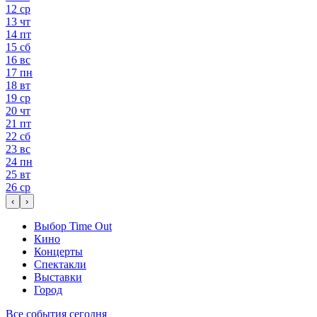
12
ср
13
чт
14
пт
15
сб
16
вс
17
пн
18
вт
19
ср
20
чт
21
пт
22
сб
23
вс
24
пн
25
вт
26
ср
‹
›
Выбор Time Out
Кино
Концерты
Спектакли
Выставки
Город
Все события сегодня