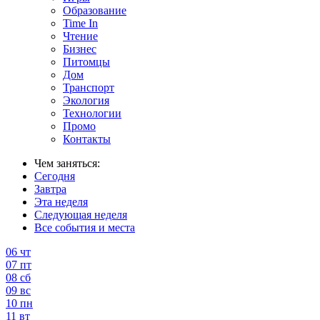
Образование
Time In
Чтение
Бизнес
Питомцы
Дом
Транспорт
Экология
Технологии
Промо
Контакты
Чем заняться:
Сегодня
Завтра
Эта неделя
Следующая неделя
Все события и места
06
чт
07
пт
08
сб
09
вс
10
пн
11
вт