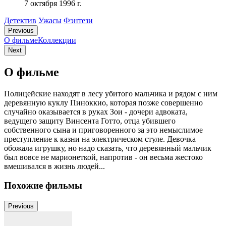
7 октября 1996 г.
Детектив
Ужасы
Фэнтези
Previous
О фильме
Коллекции
Next
О фильме
Полицейские находят в лесу убитого мальчика и рядом с ним
деревянную куклу Пиноккио, которая позже совершенно
случайно оказывается в руках Зои - дочери адвоката,
ведущего защиту Винсента Готто, отца убившего
собственного сына и приговоренного за это немыслимое
преступление к казни на электрическом стуле. Девочка
обожала игрушку, но надо сказать, что деревянный мальчик
был вовсе не марионеткой, напротив - он весьма жестоко
вмешивался в жизнь людей...
Похожие фильмы
Previous