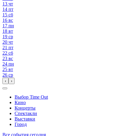
13
чт
14
пт
15
сб
16
вс
17
пн
18
вт
19
ср
20
чт
21
пт
22
сб
23
вс
24
пн
25
вт
26
ср
‹
›
Выбор Time Out
Кино
Концерты
Спектакли
Выставки
Город
Все события сегодня