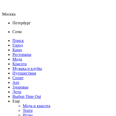
Москва
Петербург
Сочи
Поиск
Город
Кино
Рестораны
Мода
Красота
Музыка и клубы
Путешествия
Спорт
Арт
Здоровье
Дети
Выбор Time Out
Еще
Мода и красота
Театр
Игры