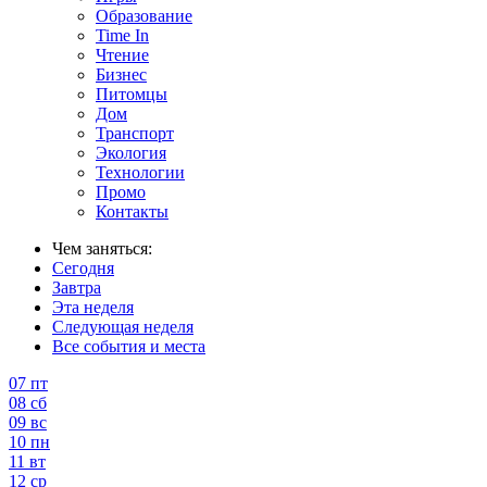
Образование
Time In
Чтение
Бизнес
Питомцы
Дом
Транспорт
Экология
Технологии
Промо
Контакты
Чем заняться:
Сегодня
Завтра
Эта неделя
Следующая неделя
Все события и места
07
пт
08
сб
09
вс
10
пн
11
вт
12
ср