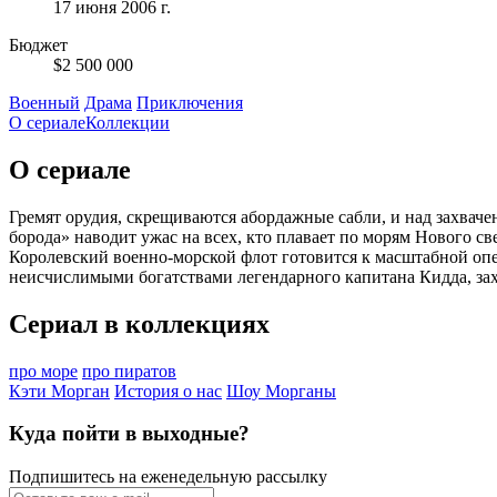
17 июня 2006 г.
Бюджет
$2 500 000
Военный
Драма
Приключения
О сериале
Коллекции
О сериале
Гремят орудия, скрещиваются абордажные сабли, и над захва
борода» наводит ужас на всех, кто плавает по морям Нового св
Королевский военно-морской флот готовится к масштабной опер
неисчислимыми богатствами легендарного капитана Кидда, з
Сериал в коллекциях
про море
про пиратов
Кэти Морган
История о нас
Шоу Морганы
Куда пойти в выходные?
Подпишитесь на еженедельную рассылку