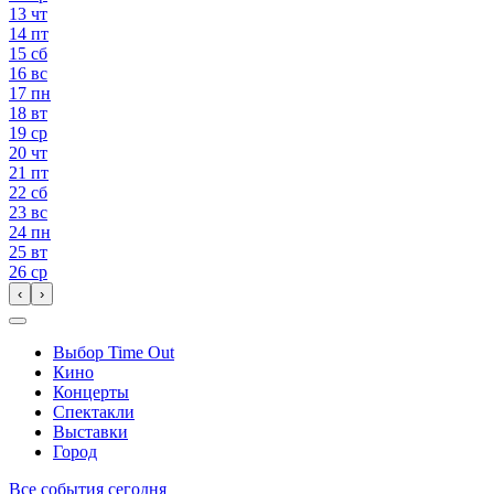
13
чт
14
пт
15
сб
16
вс
17
пн
18
вт
19
ср
20
чт
21
пт
22
сб
23
вс
24
пн
25
вт
26
ср
‹
›
Выбор Time Out
Кино
Концерты
Спектакли
Выставки
Город
Все события сегодня