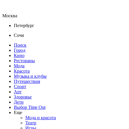
Москва
Петербург
Сочи
Поиск
Город
Кино
Рестораны
Мода
Красота
Музыка и клубы
Путешествия
Спорт
Арт
Здоровье
Дети
Выбор Time Out
Еще
Мода и красота
Театр
Игры