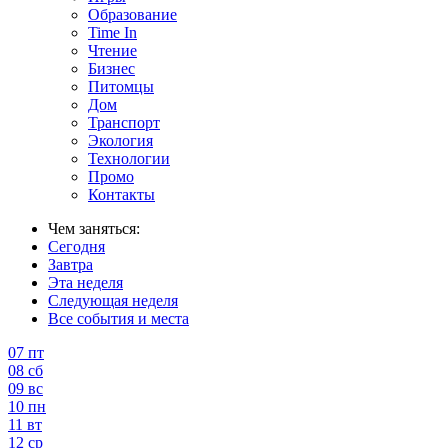
Образование
Time In
Чтение
Бизнес
Питомцы
Дом
Транспорт
Экология
Технологии
Промо
Контакты
Чем заняться:
Сегодня
Завтра
Эта неделя
Следующая неделя
Все события и места
07
пт
08
сб
09
вс
10
пн
11
вт
12
ср