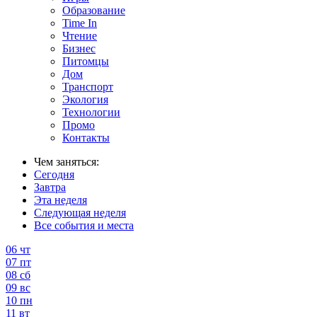
Образование
Time In
Чтение
Бизнес
Питомцы
Дом
Транспорт
Экология
Технологии
Промо
Контакты
Чем заняться:
Сегодня
Завтра
Эта неделя
Следующая неделя
Все события и места
06
чт
07
пт
08
сб
09
вс
10
пн
11
вт