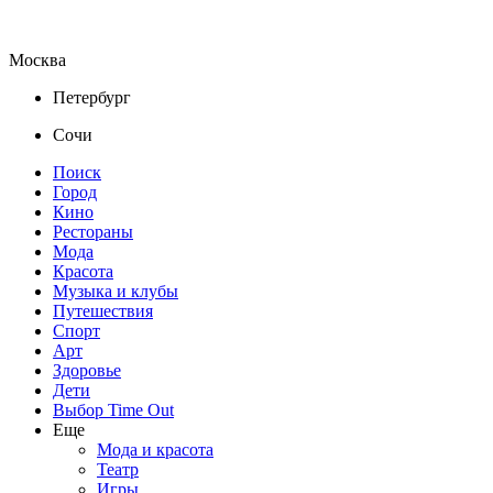
Москва
Петербург
Сочи
Поиск
Город
Кино
Рестораны
Мода
Красота
Музыка и клубы
Путешествия
Спорт
Арт
Здоровье
Дети
Выбор Time Out
Еще
Мода и красота
Театр
Игры