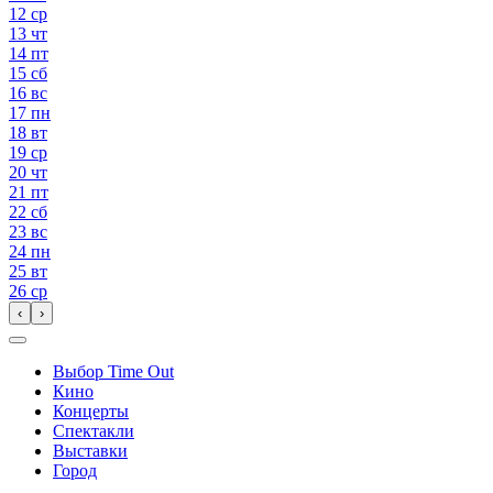
12
ср
13
чт
14
пт
15
сб
16
вс
17
пн
18
вт
19
ср
20
чт
21
пт
22
сб
23
вс
24
пн
25
вт
26
ср
‹
›
Выбор Time Out
Кино
Концерты
Спектакли
Выставки
Город