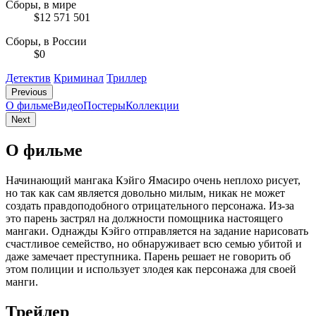
Сборы, в мире
$12 571 501
Сборы, в России
$0
Детектив
Криминал
Триллер
Previous
О фильме
Видео
Постеры
Коллекции
Next
О фильме
Начинающий мангака Кэйго Ямасиро очень неплохо рисует,
но так как сам является довольно милым, никак не может
создать правдоподобного отрицательного персонажа. Из-за
это парень застрял на должности помощника настоящего
мангаки. Однажды Кэйго отправляется на задание нарисовать
счастливое семейство, но обнаруживает всю семью убитой и
даже замечает преступника. Парень решает не говорить об
этом полиции и использует злодея как персонажа для своей
манги.
Трейлер