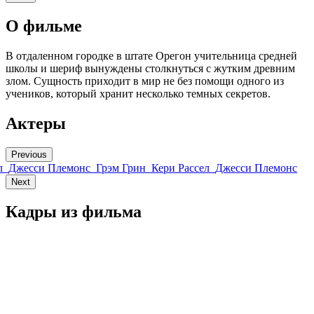
О фильме
В отдаленном городке в штате Орегон учительница средней
школы и шериф вынуждены столкнуться с жутким древним
злом. Сущность приходит в мир не без помощи одного из
учеников, который хранит несколько темных секретов.
Актеры
Previous
л
Джесси Племонс
Грэм Грин
Кери Рассел
Джесси Племонс
Next
Кадры из фильмa