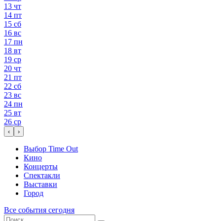
13
чт
14
пт
15
сб
16
вс
17
пн
18
вт
19
ср
20
чт
21
пт
22
сб
23
вс
24
пн
25
вт
26
ср
‹
›
Выбор Time Out
Кино
Концерты
Спектакли
Выставки
Город
Все события сегодня