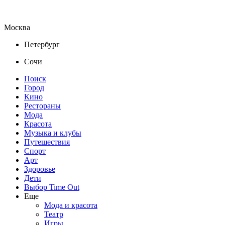
Москва
Петербург
Сочи
Поиск
Город
Кино
Рестораны
Мода
Красота
Музыка и клубы
Путешествия
Спорт
Арт
Здоровье
Дети
Выбор Time Out
Еще
Мода и красота
Театр
Игры