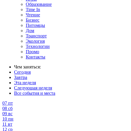
Образование
Time In
Чтение
Бизнес
Питомцы
Дом
Транспорт
Экология
Технологии
Промо
Контакты
Чем заняться:
Сегодня
Завтра
Эта неделя
Следующая неделя
Все события и места
07
пт
08
сб
09
вс
10
пн
11
вт
12
ср