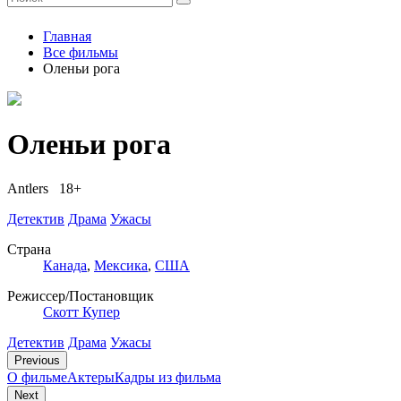
Главная
Все фильмы
Оленьи рога
Оленьи рога
Antlers 18+
Детектив
Драма
Ужасы
Страна
Канада
,
Мексика
,
США
Режиссер/Постановщик
Скотт Купер
Детектив
Драма
Ужасы
Previous
О фильме
Актеры
Кадры из фильмa
Next