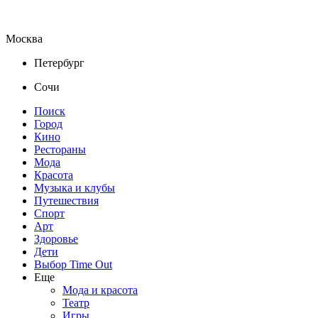
Москва
Петербург
Сочи
Поиск
Город
Кино
Рестораны
Мода
Красота
Музыка и клубы
Путешествия
Спорт
Арт
Здоровье
Дети
Выбор Time Out
Еще
Мода и красота
Театр
Игры