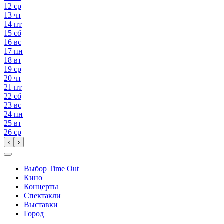
12
ср
13
чт
14
пт
15
сб
16
вс
17
пн
18
вт
19
ср
20
чт
21
пт
22
сб
23
вс
24
пн
25
вт
26
ср
‹
›
Выбор Time Out
Кино
Концерты
Спектакли
Выставки
Город