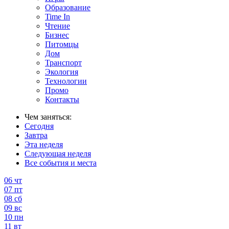
Образование
Time In
Чтение
Бизнес
Питомцы
Дом
Транспорт
Экология
Технологии
Промо
Контакты
Чем заняться:
Сегодня
Завтра
Эта неделя
Следующая неделя
Все события и места
06
чт
07
пт
08
сб
09
вс
10
пн
11
вт