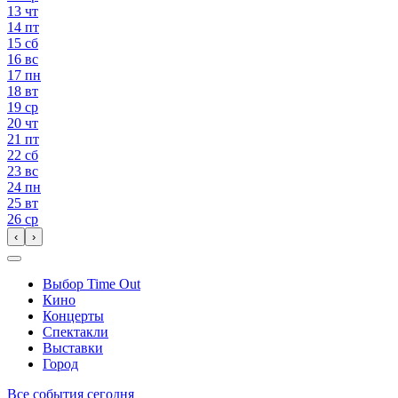
13
чт
14
пт
15
сб
16
вс
17
пн
18
вт
19
ср
20
чт
21
пт
22
сб
23
вс
24
пн
25
вт
26
ср
‹
›
Выбор Time Out
Кино
Концерты
Спектакли
Выставки
Город
Все события сегодня