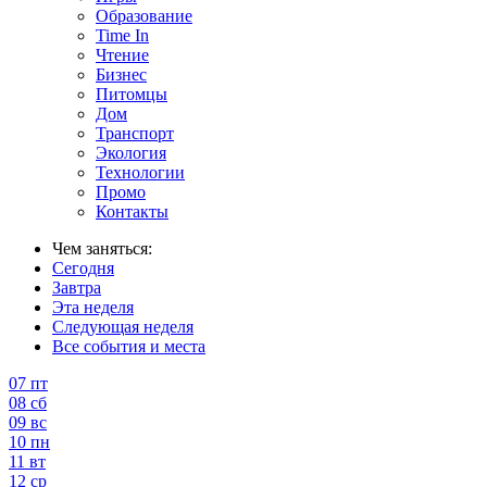
Образование
Time In
Чтение
Бизнес
Питомцы
Дом
Транспорт
Экология
Технологии
Промо
Контакты
Чем заняться:
Сегодня
Завтра
Эта неделя
Следующая неделя
Все события и места
07
пт
08
сб
09
вс
10
пн
11
вт
12
ср