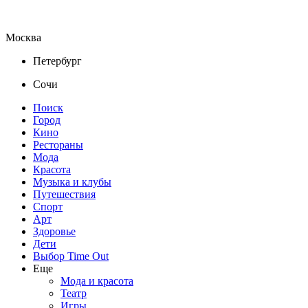
Москва
Петербург
Сочи
Поиск
Город
Кино
Рестораны
Мода
Красота
Музыка и клубы
Путешествия
Спорт
Арт
Здоровье
Дети
Выбор Time Out
Еще
Мода и красота
Театр
Игры