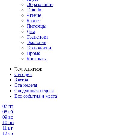
Образование
Time In
Чтение
Бизнес
Питомцы
Дом
Транспорт
Экология
Технологии
Промо
Контакты
Чем заняться:
Сегодня
Завтра
Эта неделя
Следующая неделя
Все события и места
07
пт
08
сб
09
вс
10
пн
11
вт
12
ср