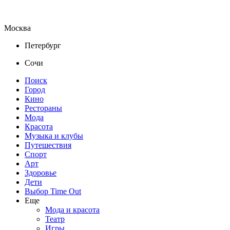
Москва
Петербург
Сочи
Поиск
Город
Кино
Рестораны
Мода
Красота
Музыка и клубы
Путешествия
Спорт
Арт
Здоровье
Дети
Выбор Time Out
Еще
Мода и красота
Театр
Игры