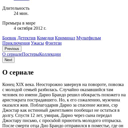
Длительность
24 мин.
Премьера в мире
4 октября 2012 г.
Боевик
Детектив
Комедия
Криминал
Мультфильм
Приключения
Ужасы
Фэнтези
Previous
О сериале
Постеры
Коллекции
Next
О сериале
Конец XIX века. Неосторожно завернув на повороте, повозка
с молодой семьей разбилась. Случайно оказавшийся там
человек по имени Дарио Брандо решил обокрасть похожего на
аристократа пострадавшего. Но, к его сожалению, мужчина
оказался жив. Поблагодарив Дарио за спасение жизни, сэр
Джостар как истинный джентльмен пообещал не остаться в
долгу. Спустя 12 лет, умирая, Дарио через сына передал
Джостару письмо, с просьбой приютить молодого отпрыска.
После смерти отца Дио Брандо отправился в поместье, где он