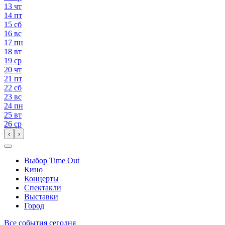
13
чт
14
пт
15
сб
16
вс
17
пн
18
вт
19
ср
20
чт
21
пт
22
сб
23
вс
24
пн
25
вт
26
ср
‹
›
Выбор Time Out
Кино
Концерты
Спектакли
Выставки
Город
Все события сегодня