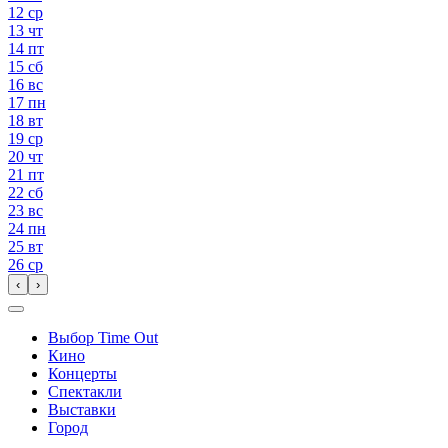
12
ср
13
чт
14
пт
15
сб
16
вс
17
пн
18
вт
19
ср
20
чт
21
пт
22
сб
23
вс
24
пн
25
вт
26
ср
‹
›
Выбор Time Out
Кино
Концерты
Спектакли
Выставки
Город