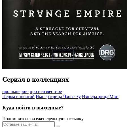
Сериал в коллекциях
про империю
про неизвестное
Пером и шпагой
Императрица Чхон-чху
Императрица Мин
Куда пойти в выходные?
Подпишитесь на еженедельную рассылку