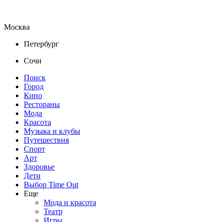
Москва
Петербург
Сочи
Поиск
Город
Кино
Рестораны
Мода
Красота
Музыка и клубы
Путешествия
Спорт
Арт
Здоровье
Дети
Выбор Time Out
Еще
Мода и красота
Театр
Игры