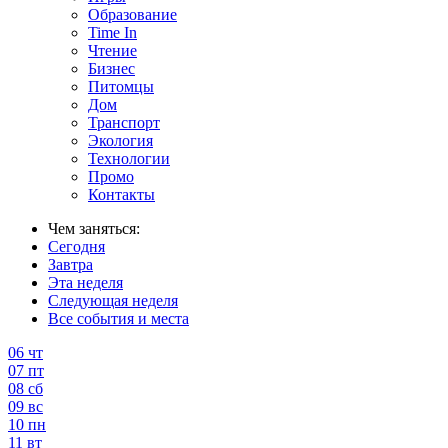
Образование
Time In
Чтение
Бизнес
Питомцы
Дом
Транспорт
Экология
Технологии
Промо
Контакты
Чем заняться:
Сегодня
Завтра
Эта неделя
Следующая неделя
Все события и места
06
чт
07
пт
08
сб
09
вс
10
пн
11
вт