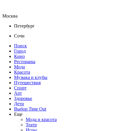
Москва
Петербург
Сочи
Поиск
Город
Кино
Рестораны
Мода
Красота
Музыка и клубы
Путешествия
Спорт
Арт
Здоровье
Дети
Выбор Time Out
Еще
Мода и красота
Театр
Игры