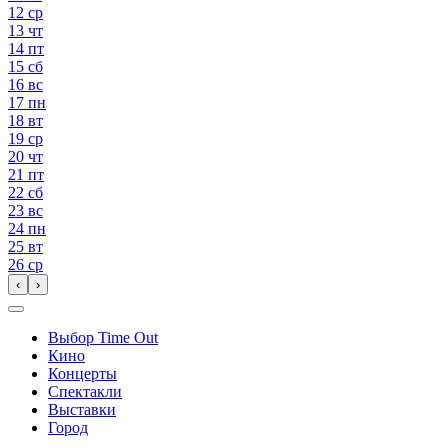
12
ср
13
чт
14
пт
15
сб
16
вс
17
пн
18
вт
19
ср
20
чт
21
пт
22
сб
23
вс
24
пн
25
вт
26
ср
‹
›
Выбор Time Out
Кино
Концерты
Спектакли
Выставки
Город