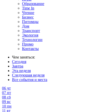
Образование
Time In
Чтение
Бизнес
Питомцы
Дом
Транспорт
Экология
Технологии
Промо
Контакты
Чем заняться:
Сегодня
Завтра
Эта неделя
Следующая неделя
Все события и места
06
чт
07
пт
08
сб
09
вс
10
пн
11
вт