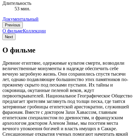
Длительность
53 мин.
Документальный
Previous
О фильме
Коллекции
Next
О фильме
Древние египтяне, одержимые культом смерти, возводили
величественные монументы в надежде обеспечить себе
вечную загробную жизнь. Они сохранились спустя тысячи
лет, однако подавляющее большинство этих памятников по-
прежнему скрыто под песками пустыни. Их тайны и
сокровища, окутанные пеленой веков, ждут
первооткрывателей. Национальное Географическое Общество
предлагает зрителям заглянуть под толщи песка, где таятся
затерянные гробницы египетской аристократии, служившей
фараонам. Вместе с доктором Захи Хавассом, главным
египетским специалистом по древностям, и французским
археологом доктором Аленом Зивье, мы посетим места
вечного упокоения богачей и власть имущих в Саккре.
Сенсационные открытия ученых помогают начертать яркий