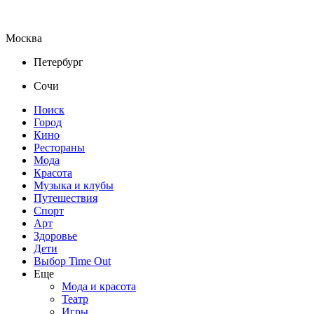
Москва
Петербург
Сочи
Поиск
Город
Кино
Рестораны
Мода
Красота
Музыка и клубы
Путешествия
Спорт
Арт
Здоровье
Дети
Выбор Time Out
Еще
Мода и красота
Театр
Игры