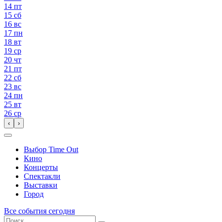
14
пт
15
сб
16
вс
17
пн
18
вт
19
ср
20
чт
21
пт
22
сб
23
вс
24
пн
25
вт
26
ср
‹
›
Выбор Time Out
Кино
Концерты
Спектакли
Выставки
Город
Все события сегодня