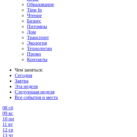
Образование
Time In
Чтение
Бизнес
Питомцы
Дом
Транспорт
Экология
Технологии
Промо
Контакты
Чем заняться:
Сегодня
Завтра
Эта неделя
Следующая неделя
Все события и места
08
сб
09
вс
10
пн
11
вт
12
ср
13
чт