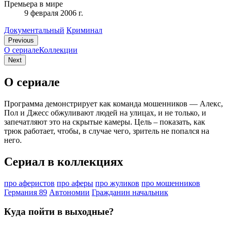
Премьера в мире
9 февраля 2006 г.
Документальный
Криминал
Previous
О сериале
Коллекции
Next
О сериале
Программа демонстрирует как команда мошенников — Алекс,
Пол и Джесс обжуливают людей на улицах, и не только, и
запечатляют это на скрытые камеры. Цель – показать, как
трюк работает, чтобы, в случае чего, зритель не попался на
него.
Сериал в коллекциях
про аферистов
про аферы
про жуликов
про мошенников
Германия 89
Автономии
Гражданин начальник
Куда пойти в выходные?