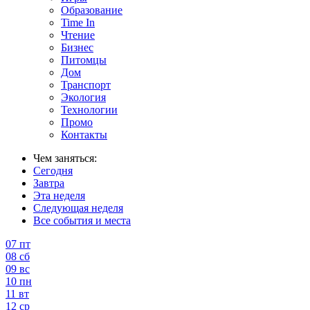
Образование
Time In
Чтение
Бизнес
Питомцы
Дом
Транспорт
Экология
Технологии
Промо
Контакты
Чем заняться:
Сегодня
Завтра
Эта неделя
Следующая неделя
Все события и места
07
пт
08
сб
09
вс
10
пн
11
вт
12
ср