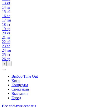
13
чт
14
пт
15
сб
16
вс
17
пн
18
вт
19
ср
20
чт
21
пт
22
сб
23
вс
24
пн
25
вт
26
ср
‹
›
Выбор Time Out
Кино
Концерты
Спектакли
Выставки
Город
Все события сегодня