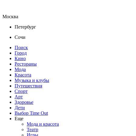
Москва
Петербург
Сочи
Поиск
Город
Кино
Рестораны
Мода
Красота
Музыка и клубы
Путешествия
Спорт
Арт
Здоровье
Дети
Выбор Time Out
Еще
Мода и красота
Театр
Игры