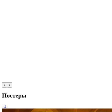
‹
›
Постеры
+2