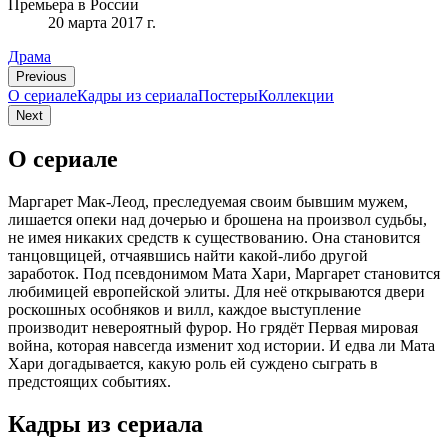
Премьера в России
20 марта 2017 г.
Драма
Previous
О сериале
Кадры из сериалa
Постеры
Коллекции
Next
О сериале
Маргарет Мак-Леод, преследуемая своим бывшим мужем,
лишается опеки над дочерью и брошена на произвол судьбы,
не имея никаких средств к существованию. Она становится
танцовщицей, отчаявшись найти какой-либо другой
заработок. Под псевдонимом Мата Хари, Маргарет становится
любимицей европейской элиты. Для неё открываются двери
роскошных особняков и вилл, каждое выступление
производит невероятный фурор. Но грядёт Первая мировая
война, которая навсегда изменит ход истории. И едва ли Мата
Хари догадывается, какую роль ей суждено сыграть в
предстоящих событиях.
Кадры из сериалa