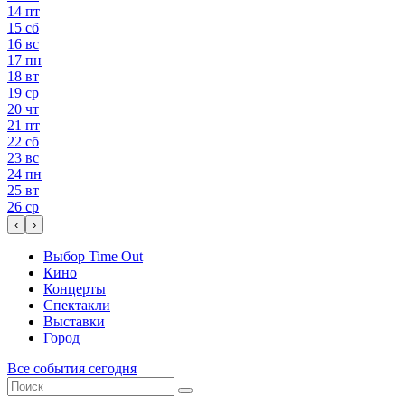
14
пт
15
сб
16
вс
17
пн
18
вт
19
ср
20
чт
21
пт
22
сб
23
вс
24
пн
25
вт
26
ср
‹
›
Выбор Time Out
Кино
Концерты
Спектакли
Выставки
Город
Все события сегодня