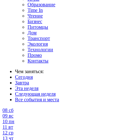
Образование
Time In
Чтение
Бизнес
Питомцы
Дом
Транспорт
Экология
Технологии
Промо
Контакты
Чем заняться:
Сегодня
Завтра
Эта неделя
Следующая неделя
Все события и места
08
сб
09
вс
10
пн
11
вт
12
ср
13
чт