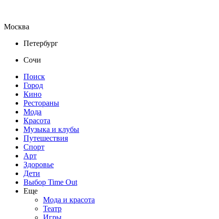
Москва
Петербург
Сочи
Поиск
Город
Кино
Рестораны
Мода
Красота
Музыка и клубы
Путешествия
Спорт
Арт
Здоровье
Дети
Выбор Time Out
Еще
Мода и красота
Театр
Игры