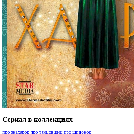
Сериал в коллекциях
про знахарок
про танцовщиц
про шпионок