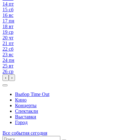
14
пт
15
сб
16
вс
17
пн
18
вт
19
ср
20
чт
21
пт
22
сб
23
вс
24
пн
25
вт
26
ср
‹
›
Выбор Time Out
Кино
Концерты
Спектакли
Выставки
Город
Все события сегодня