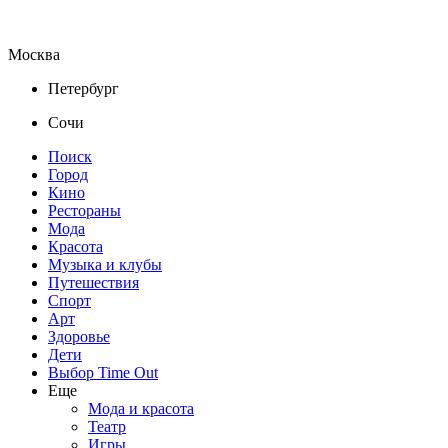
Москва
Петербург
Сочи
Поиск
Город
Кино
Рестораны
Мода
Красота
Музыка и клубы
Путешествия
Спорт
Арт
Здоровье
Дети
Выбор Time Out
Еще
Мода и красота
Театр
Игры