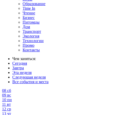
Образование
Time In
Чтение
Бизнес
Питомцы
Дом
Транспорт
Экология
Технологии
Промо
Контакты
Чем заняться:
Сегодня
Завтра
Эта неделя
Следующая неделя
Все события и места
08
сб
09
вс
10
пн
11
вт
12
ср
13
чт