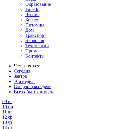
Образование
Time In
Чтение
Бизнес
Питомцы
Дом
Транспорт
Экология
Технологии
Промо
Контакты
Чем заняться:
Сегодня
Завтра
Эта неделя
Следующая неделя
Все события и места
09
вс
10
пн
11
вт
12
ср
13
чт
14
пт