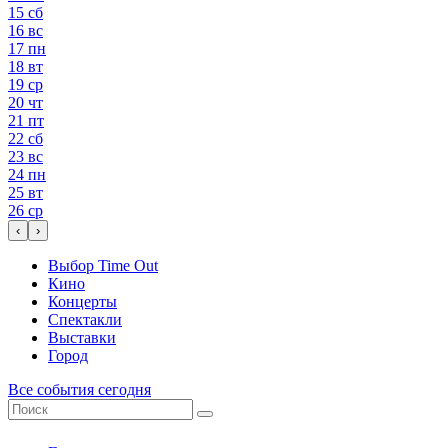
15
сб
16
вс
17
пн
18
вт
19
ср
20
чт
21
пт
22
сб
23
вс
24
пн
25
вт
26
ср
‹
›
Выбор Time Out
Кино
Концерты
Спектакли
Выставки
Город
Все события сегодня