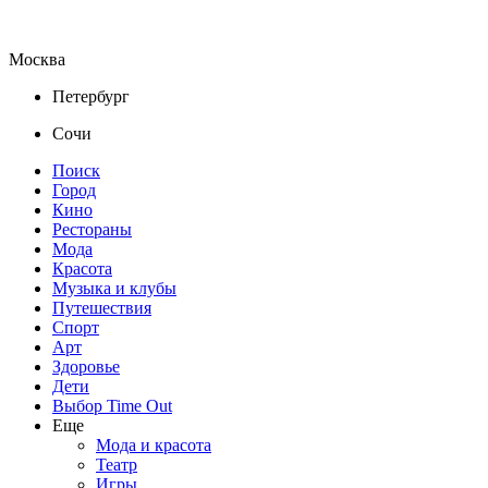
Москва
Петербург
Сочи
Поиск
Город
Кино
Рестораны
Мода
Красота
Музыка и клубы
Путешествия
Спорт
Арт
Здоровье
Дети
Выбор Time Out
Еще
Мода и красота
Театр
Игры