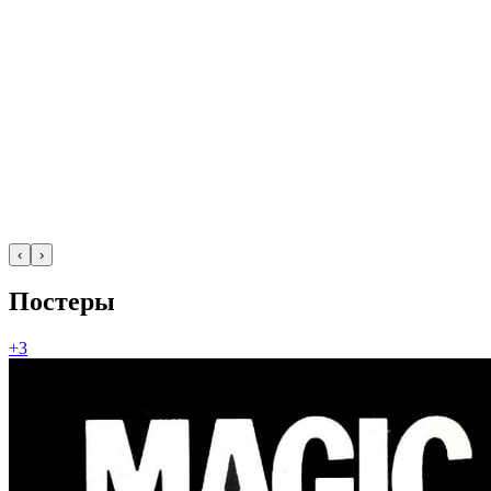
‹
›
Постеры
+3