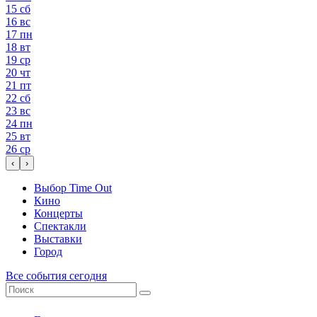
15
сб
16
вс
17
пн
18
вт
19
ср
20
чт
21
пт
22
сб
23
вс
24
пн
25
вт
26
ср
‹
›
Выбор Time Out
Кино
Концерты
Спектакли
Выставки
Город
Все события сегодня