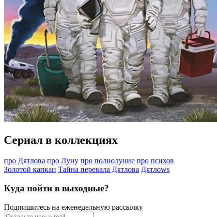
Сериал в коллекциях
про Дятлова
про Луну
про полнолуние
про психов
Золотой капкан
Тайна перевала Дятлова
Дятлоws
Куда пойти в выходные?
Подпишитесь на еженедельную рассылку