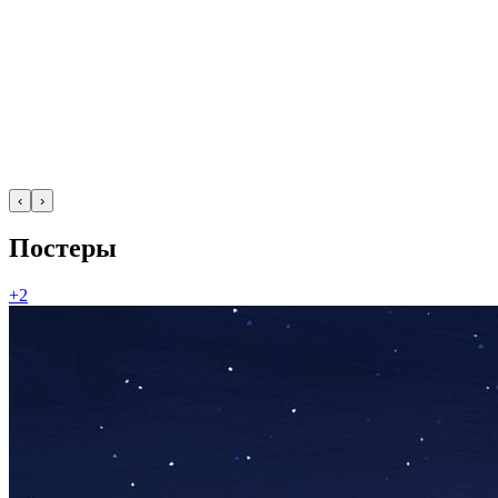
‹
›
Постеры
+2