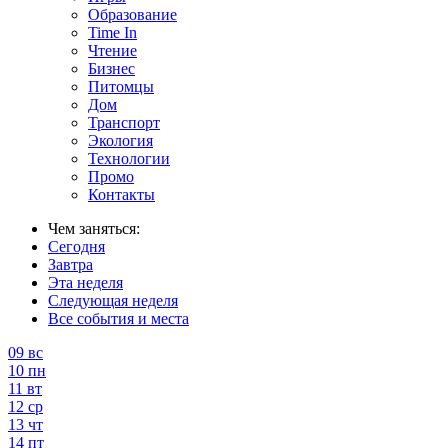
Образование
Time In
Чтение
Бизнес
Питомцы
Дом
Транспорт
Экология
Технологии
Промо
Контакты
Чем заняться:
Сегодня
Завтра
Эта неделя
Следующая неделя
Все события и места
09
вс
10
пн
11
вт
12
ср
13
чт
14
пт