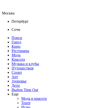
Москва
Петербург
Сочи
Поиск
Город
Кино
Рестораны
Мода
Красота
Музыка и клубы
Путешествия
Спорт
Арт
Здоровье
Дети
Выбор Time Out
Еще
Мода и красота
Театр
Игры