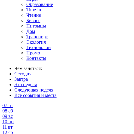
Образование
Time In
Чтение
Бизнес
Питомцы
Дом
Транспорт
Экология
Технологии
Промо
Контакты
Чем заняться:
Сегодня
Завтра
Эта неделя
Следующая неделя
Все события и места
07
пт
08
сб
09
вс
10
пн
11
вт
12
ср