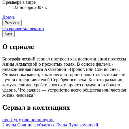
Премьера в мире
22 ноября 2007 г.
Драма
Previous
О сериале
Коллекции
Next
О сериале
Биографический сериал построен как воспоминания поэтессы
Анны Ахматовой о прожитых годах. В основе фильма -
незаконченная пьеса Ахматовой «Пролог, или Сон во сне».
Фильм показывает, как колесо истории прокатилось по жизни
лучших представителей Серебряного века. Кого-то раздавив,
кому-то сломав хребет, а кого-то просто подмяв или больно
ударив. Что важнее — устройство всего общества или частная
жизнь человека?
Сериал в коллекциях
про Луну
про полнолуние
2 луны
Солнце в объятиях Луны
Луна команчей