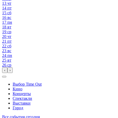
13
чт
14
пт
15
сб
16
вс
17
пн
18
вт
19
ср
20
чт
21
пт
22
сб
23
вс
24
пн
25
вт
26
ср
‹
›
Выбор Time Out
Кино
Концерты
Спектакли
Выставки
Город
Все события сегодня