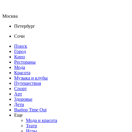
Москва
Петербург
Сочи
Поиск
Город
Кино
Рестораны
Мода
Красота
Музыка и клубы
Путешествия
Спорт
Арт
Здоровье
Дети
Выбор Time Out
Еще
Мода и красота
Театр
Игры