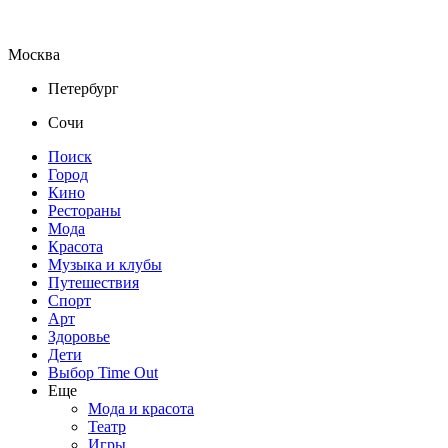
Москва
Петербург
Сочи
Поиск
Город
Кино
Рестораны
Мода
Красота
Музыка и клубы
Путешествия
Спорт
Арт
Здоровье
Дети
Выбор Time Out
Еще
Мода и красота
Театр
Игры