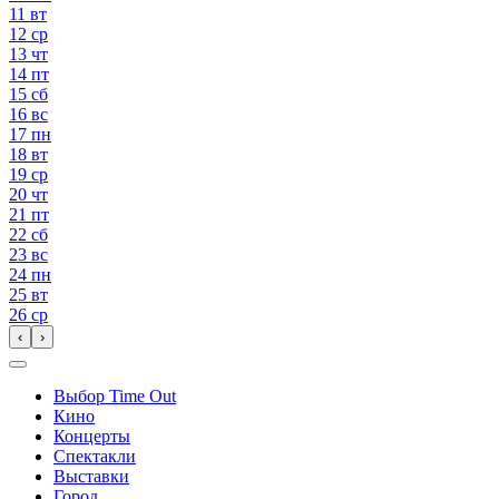
11
вт
12
ср
13
чт
14
пт
15
сб
16
вс
17
пн
18
вт
19
ср
20
чт
21
пт
22
сб
23
вс
24
пн
25
вт
26
ср
‹
›
Выбор Time Out
Кино
Концерты
Спектакли
Выставки
Город