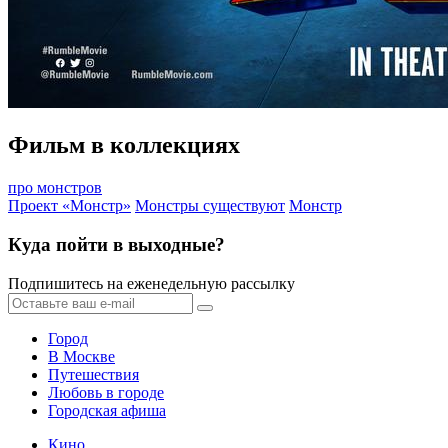
Фильм в коллекциях
про монстров
Проект «Монстр»
Монстры существуют
Монстр
Куда пойти в выходные?
Подпишитесь на еженедельную рассылку
Город
В Москве
Путешествия
Любовь в городе
Городская афиша
Кино