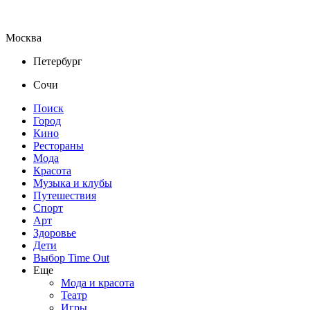
Москва
Петербург
Сочи
Поиск
Город
Кино
Рестораны
Мода
Красота
Музыка и клубы
Путешествия
Спорт
Арт
Здоровье
Дети
Выбор Time Out
Еще
Мода и красота
Театр
Игры