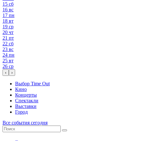
15
сб
16
вс
17
пн
18
вт
19
ср
20
чт
21
пт
22
сб
23
вс
24
пн
25
вт
26
ср
‹
›
Выбор Time Out
Кино
Концерты
Спектакли
Выставки
Город
Все события сегодня