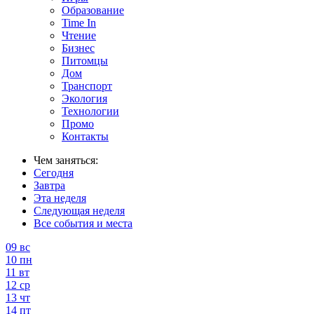
Образование
Time In
Чтение
Бизнес
Питомцы
Дом
Транспорт
Экология
Технологии
Промо
Контакты
Чем заняться:
Сегодня
Завтра
Эта неделя
Следующая неделя
Все события и места
09
вс
10
пн
11
вт
12
ср
13
чт
14
пт