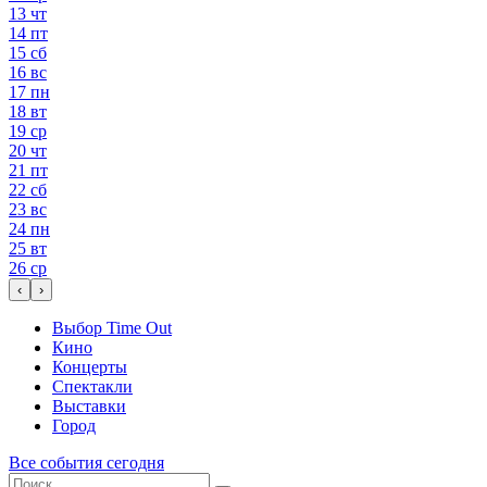
13
чт
14
пт
15
сб
16
вс
17
пн
18
вт
19
ср
20
чт
21
пт
22
сб
23
вс
24
пн
25
вт
26
ср
‹
›
Выбор Time Out
Кино
Концерты
Спектакли
Выставки
Город
Все события сегодня