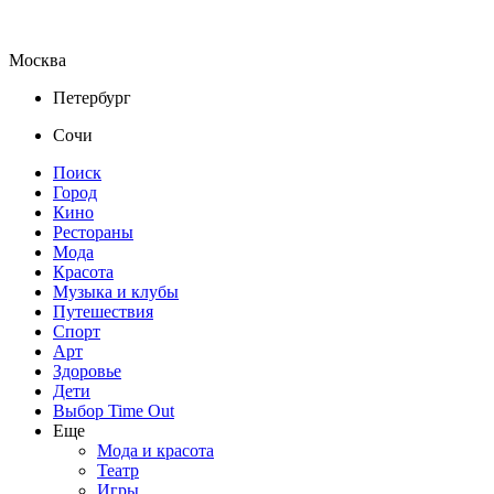
Москва
Петербург
Сочи
Поиск
Город
Кино
Рестораны
Мода
Красота
Музыка и клубы
Путешествия
Спорт
Арт
Здоровье
Дети
Выбор Time Out
Еще
Мода и красота
Театр
Игры