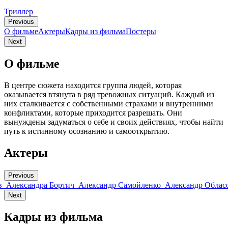
Триллер
Previous
О фильме
Актеры
Кадры из фильмa
Постеры
Next
О фильме
В центре сюжета находится группа людей, которая
оказывается втянута в ряд тревожных ситуаций. Каждый из
них сталкивается с собственными страхами и внутренними
конфликтами, которые приходится разрешать. Они
вынуждены задуматься о себе и своих действиях, чтобы найти
путь к истинному осознанию и самооткрытию.
Актеры
Previous
в
Александра Бортич
Александр Самойленко
Александр Облас
Next
Кадры из фильмa