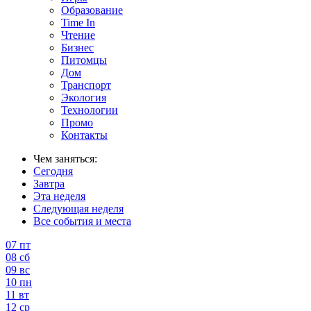
Образование
Time In
Чтение
Бизнес
Питомцы
Дом
Транспорт
Экология
Технологии
Промо
Контакты
Чем заняться:
Сегодня
Завтра
Эта неделя
Следующая неделя
Все события и места
07
пт
08
сб
09
вс
10
пн
11
вт
12
ср