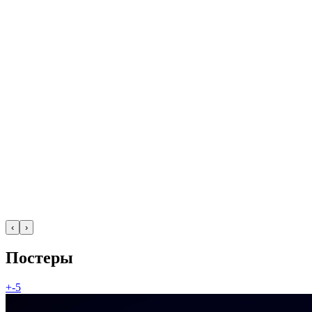
‹
›
Постеры
+-5