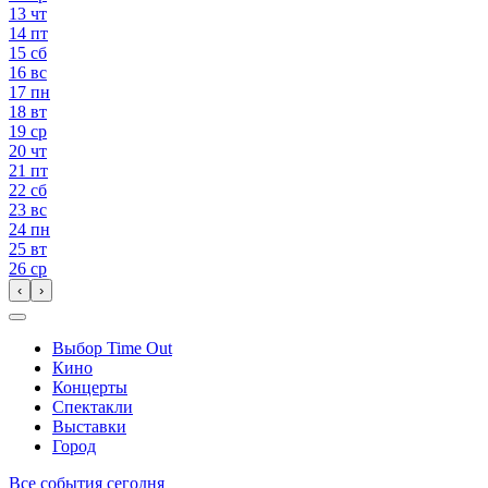
13
чт
14
пт
15
сб
16
вс
17
пн
18
вт
19
ср
20
чт
21
пт
22
сб
23
вс
24
пн
25
вт
26
ср
‹
›
Выбор Time Out
Кино
Концерты
Спектакли
Выставки
Город
Все события сегодня