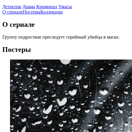
Детектив
Драма
Криминал
Ужасы
О сериале
Постеры
Коллекции
О сериале
Группу подростков преследует серийный убийца в маске.
Постеры