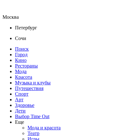
Москва
Петербург
Сочи
Поиск
Город
Кино
Рестораны
Мода
Красота
Музыка и клубы
Путешествия
Спорт
Арт
Здоровье
Дети
Выбор Time Out
Еще
Мода и красота
Театр
Игры