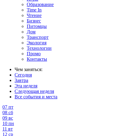
Образование
Time In
Чтение
Бизнес
Питомцы
Дом
Транспорт
Экология
Технологии
Промо
Контакты
Чем заняться:
Сегодня
Завтра
Эта неделя
Следующая неделя
Все события и места
07
пт
08
сб
09
вс
10
пн
11
вт
12
ср