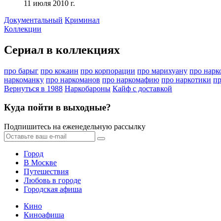
11 июля 2010 г.
Документальный
Криминал
Коллекции
Сериал в коллекциях
про барыг
про кокаин
про корпорации
про марихуану
про нарк
наркоманку
про наркоманов
про наркомафию
про наркотики
пр
Вернуться в 1988
Наркобароны
Кайф с доставкой
Куда пойти в выходные?
Подпишитесь на еженедельную рассылку
Город
В Москве
Путешествия
Любовь в городе
Городская афиша
Кино
Киноафиша