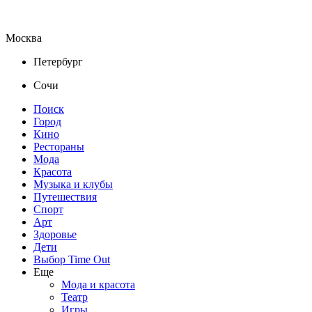
Москва
Петербург
Сочи
Поиск
Город
Кино
Рестораны
Мода
Красота
Музыка и клубы
Путешествия
Спорт
Арт
Здоровье
Дети
Выбор Time Out
Еще
Мода и красота
Театр
Игры