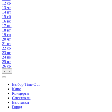
12
ср
13
чт
14
пт
15
сб
16
вс
17
пн
18
вт
19
ср
20
чт
21
пт
22
сб
23
вс
24
пн
25
вт
26
ср
‹
›
Выбор Time Out
Кино
Концерты
Спектакли
Выставки
Город