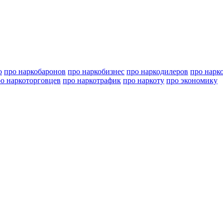
о
про наркобаронов
про наркобизнес
про наркодилеров
про нарк
о наркоторговцев
про наркотрафик
про наркоту
про экономику