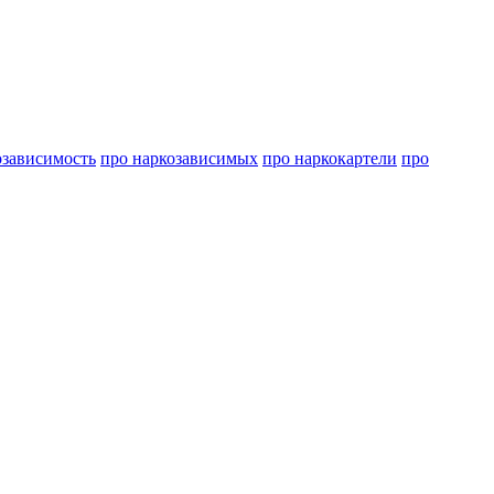
озависимость
про наркозависимых
про наркокартели
про