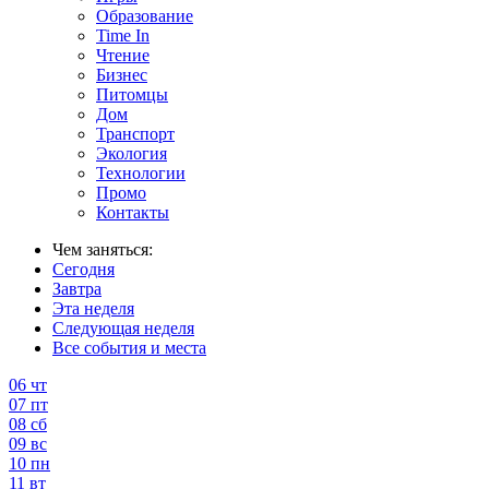
Образование
Time In
Чтение
Бизнес
Питомцы
Дом
Транспорт
Экология
Технологии
Промо
Контакты
Чем заняться:
Сегодня
Завтра
Эта неделя
Следующая неделя
Все события и места
06
чт
07
пт
08
сб
09
вс
10
пн
11
вт