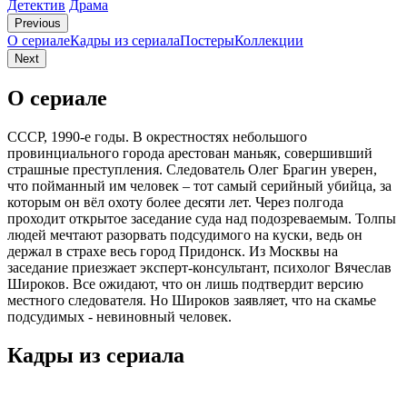
Детектив
Драма
Previous
О сериале
Кадры из сериалa
Постеры
Коллекции
Next
О сериале
СССР, 1990-е годы. В окрестностях небольшого
провинциального города арестован маньяк, совершивший
страшные преступления. Следователь Олег Брагин уверен,
что пойманный им человек – тот самый серийный убийца, за
которым он вёл охоту более десяти лет. Через полгода
проходит открытое заседание суда над подозреваемым. Толпы
людей мечтают разорвать подсудимого на куски, ведь он
держал в страхе весь город Придонск. Из Москвы на
заседание приезжает эксперт-консультант, психолог Вячеслав
Широков. Все ожидают, что он лишь подтвердит версию
местного следователя. Но Широков заявляет, что на скамье
подсудимых - невиновный человек.
Кадры из сериалa