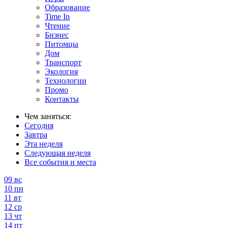
Образование
Time In
Чтение
Бизнес
Питомцы
Дом
Транспорт
Экология
Технологии
Промо
Контакты
Чем заняться:
Сегодня
Завтра
Эта неделя
Следующая неделя
Все события и места
09
вс
10
пн
11
вт
12
ср
13
чт
14
пт