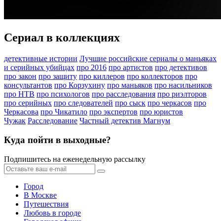
Сериал в коллекциях
детективные истории
Лучшие российские сериалы о маньяках
и серийных убийцах
про 2016
про артистов
про детективов
про закон
про защиту
про киллеров
про коллекторов
про
консультантов
про Корзухину
про маньяков
про насильников
про НТВ
про психологов
про расследования
про риэлторов
про серийных
про следователей
про сыск
про черкасов
про
Черкасова
про Чикатило
про экспертов
про юристов
Чужак
Расследование
Частный детектив Магнум
Куда пойти в выходные?
Подпишитесь на еженедельную рассылку
Город
В Москве
Путешествия
Любовь в городе