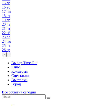
15
сб
16
вс
17
пн
18
вт
19
ср
20
чт
21
пт
22
сб
23
вс
24
пн
25
вт
26
ср
‹
›
Выбор Time Out
Кино
Концерты
Спектакли
Выставки
Город
Все события сегодня