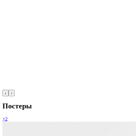
‹
›
Постеры
+2