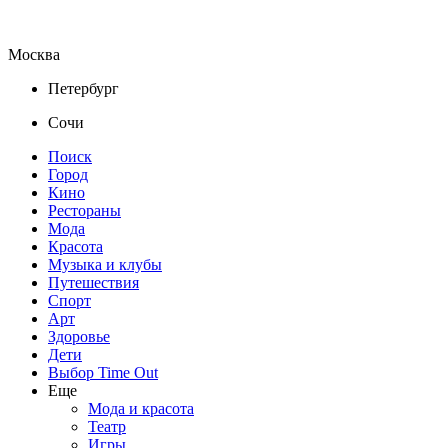
Москва
Петербург
Сочи
Поиск
Город
Кино
Рестораны
Мода
Красота
Музыка и клубы
Путешествия
Спорт
Арт
Здоровье
Дети
Выбор Time Out
Еще
Мода и красота
Театр
Игры