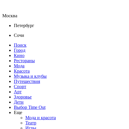
Москва
Петербург
Сочи
Поиск
Город
Кино
Рестораны
Мода
Красота
Музыка и клубы
Путешествия
Спорт
Арт
Здоровье
Дети
Выбор Time Out
Еще
Мода и красота
Театр
Игры