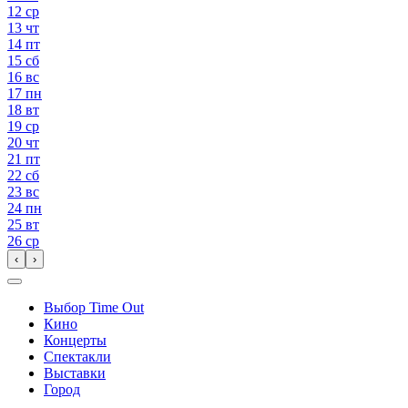
12
ср
13
чт
14
пт
15
сб
16
вс
17
пн
18
вт
19
ср
20
чт
21
пт
22
сб
23
вс
24
пн
25
вт
26
ср
‹
›
Выбор Time Out
Кино
Концерты
Спектакли
Выставки
Город