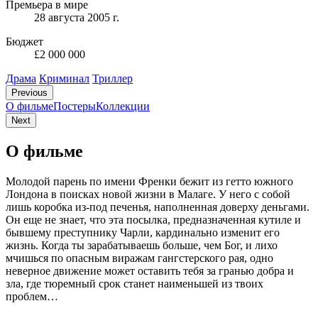
Премьера в мире
28 августа 2005 г.
Бюджет
£2 000 000
Драма
Криминал
Триллер
Previous
О фильме
Постеры
Коллекции
Next
О фильме
Молодой парень по имени Френки бежит из гетто южного
Лондона в поисках новой жизни в Малаге. У него с собой
лишь коробка из-под печенья, наполненная доверху деньгами.
Он еще не знает, что эта посылка, предназначенная кутиле и
бывшему преступнику Чарли, кардинально изменит его
жизнь. Когда ты зарабатываешь больше, чем Бог, и лихо
мчишься по опасным виражам гангстерского рая, одно
неверное движение может оставить тебя за гранью добра и
зла, где тюремный срок станет наименьшей из твоих
проблем…