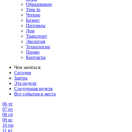
Образование
Time In
Чтение
Бизнес
Питомцы
Дом
Транспорт
Экология
Технологии
Промо
Контакты
Чем заняться:
Сегодня
Завтра
Эта неделя
Следующая неделя
Все события и места
06
чт
07
пт
08
сб
09
вс
10
пн
11
вт