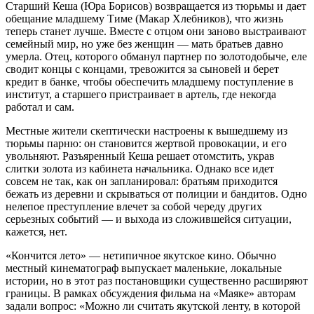
Старший Кеша (Юра Борисов) возвращается из тюрьмы и дает
обещание младшему Тиме (Макар Хлебников), что жизнь
теперь станет лучше. Вместе с отцом они заново выстраивают
семейный мир, но уже без женщин — мать братьев давно
умерла. Отец, которого обманул партнер по золотодобыче, еле
сводит концы с концами, тревожится за сыновей и берет
кредит в банке, чтобы обеспечить младшему поступление в
институт, а старшего пристраивает в артель, где некогда
работал и сам.
Местные жители скептически настроены к вышедшему из
тюрьмы парню: он становится жертвой провокации, и его
увольняют. Разъяренный Кеша решает отомстить, украв
слитки золота из кабинета начальника. Однако все идет
совсем не так, как он запланировал: братьям приходится
бежать из деревни и скрываться от полиции и бандитов. Одно
нелепое преступление влечет за собой череду других
серьезных событий — и выхода из сложившейся ситуации,
кажется, нет.
«Кончится лето» — нетипичное якутское кино. Обычно
местный кинематограф выпускает маленькие, локальные
истории, но в этот раз постановщики существенно расширяют
границы. В рамках обсуждения фильма на «Маяке» авторам
задали вопрос: «Можно ли считать якутской ленту, в которой