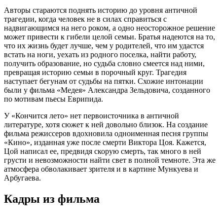
Авторы стараются поднять историю до уровня античной
трагедии, когда человек не в силах справиться с
надвигающимся на него роком, а одно неосторожное решение
может привести к гибели целой семьи. Братья надеются на то,
что их жизнь будет лучше, чем у родителей, что им удастся
встать на ноги, уехать из родного поселка, найти работу,
получить образование, но судьба словно смеется над ними,
превращая историю семьи в порочный круг. Трагедия
наступает бегунам от судьбы на пятки. Схожие интонации
были у фильма «Медея» Александра Зельдовича, созданного
по мотивам пьесы Еврипида.
У «Кончится лето» нет первоисточника в античной
литературе, хотя сюжет к ней довольно близок. На создание
фильма режиссеров вдохновила одноименная песня группы
«Кино», изданная уже после смерти Виктора Цоя. Кажется,
Цой написал ее, предвидя скорую смерть, так много в ней
грусти и невозможности найти свет в полной темноте. Эта же
атмосфера обволакивает зрителя и в картине Мункуева и
Арбугаева.
Кадры из фильмa