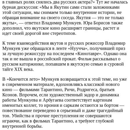
в главных ролях снялись два русских актера?» Тут же началась
бурная дискуссия: «Мы в Якутии сами стали заложниками
этой ситуации, мы снимаем только внутренние истории, не
обращая внимание на своего соседа. Якутия — это не только
якуты», — ответил Владимир Мункуев. Юра Борисов также
дополнил, что якутское кино расширяет границы, растет и
идет своей дорогой вне стереотипов.
К теме взаимодействия якутов и русских режиссер Владимир
Мункуев уже обращался в ленте «Нуучча», получившей приз
за лучшую режиссуру на последнем «Кинотавре». Однако она
так и не вышла в российский прокат. Фильм рассказывал о
русском каторжнике, попавшем в якутскую семью в суровой
тайге XIX века.
В «Кончится лето» Мункуев возвращается к этой теме, но уже
в современном материале, вдохновляясь классикой нового
кино — фильмами Тарантино, Ричи, Родригеса, братьев
Коэнов. Впрочем, если художественный задор и динамика
работы Мункуева и Арбугаева соответствует картинам
именитых коллег, то ирония и сарказм остаются за бортом —
повествование переведено в серьезный и даже трагедийный
тон. Убийства и прочие преступления не совершаются
играючи, как в фильмах Тарантино, а требуют глубокой
внутренней борьбы.