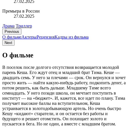
27.02.2025
Премьера в России
27.02.2025
Драма
Триллер
Previous
О фильме
Актеры
Рецензия
Кадры из фильмa
Next
О фильме
В поселок после долгого отсутствия возвращается молодой
парень Кеша. Его ждут отец и младший брат Тима. Кеше —
двадцать семь. У него за плечами — срок. Он вернулся и хочет
просто жить — найти какую-нибудь работу, подкопить денег, а
потом решить, как быть дальше. Младшему Тиме всего
семнадцать. У него позади школа, он мечтает поступить в
институт — на «бюджет». И, кажется, все идет по плану. Тима
получает высокие баллы на вступительном, Кеша
устраивается в золотодобывающую артель. Но очень быстро
Кешу «кидают» старатели, и он остается без работы и
будущего и решает отомстить. Он похищает золото и
пускается в бега. Но не один, а вместе с младшим братом.