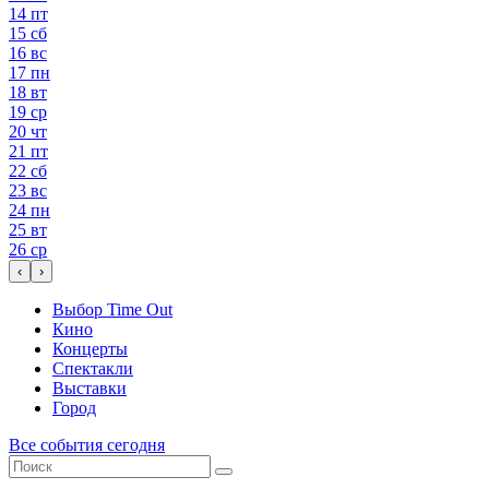
14
пт
15
сб
16
вс
17
пн
18
вт
19
ср
20
чт
21
пт
22
сб
23
вс
24
пн
25
вт
26
ср
‹
›
Выбор Time Out
Кино
Концерты
Спектакли
Выставки
Город
Все события сегодня