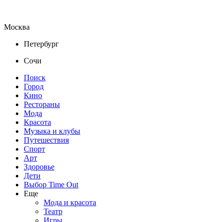
Москва
Петербург
Сочи
Поиск
Город
Кино
Рестораны
Мода
Красота
Музыка и клубы
Путешествия
Спорт
Арт
Здоровье
Дети
Выбор Time Out
Еще
Мода и красота
Театр
Игры