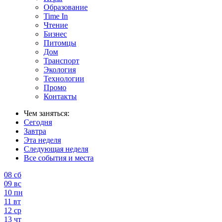
Образование
Time In
Чтение
Бизнес
Питомцы
Дом
Транспорт
Экология
Технологии
Промо
Контакты
Чем заняться:
Сегодня
Завтра
Эта неделя
Следующая неделя
Все события и места
08
сб
09
вс
10
пн
11
вт
12
ср
13
чт